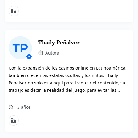
minimizar esta ventaja: “No pienses que ganar en un
casino es solo cuestión de suerte, todo está en la letra
pequeña.”
Thaily Peñalver
Autora
Con la expansión de los casinos online en Latinoamérica,
también crecen las estafas ocultas y los mitos. Thaily
Penalver no solo está aquí para traducir el contenido, su
trabajo es decir la realidad del juego, para evitar las
trampas y las promesas vacías. El objetivo de Thaily es
darte la información necesaria para saber que aceptas
+3 años
cuando apuestas, información que los casinos no quieren
que prestes atención. “En Casino Alpha me pagan para
decirte la verdad, y ayudarte a tomar decisiones
informadas” - es lo que ella piensa.