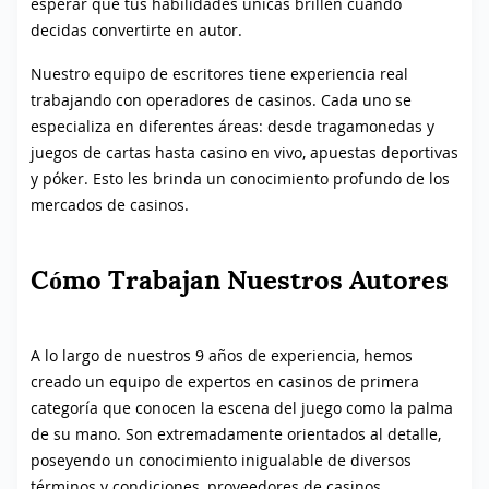
esperar que tus habilidades únicas brillen cuando
decidas convertirte en autor.
Nuestro equipo de escritores tiene experiencia real
trabajando con operadores de casinos. Cada uno se
especializa en diferentes áreas: desde tragamonedas y
juegos de cartas hasta casino en vivo, apuestas deportivas
y póker. Esto les brinda un conocimiento profundo de los
mercados de casinos.
Cómo Trabajan Nuestros Autores
A lo largo de nuestros 9 años de experiencia, hemos
creado un equipo de expertos en casinos de primera
categoría que conocen la escena del juego como la palma
de su mano. Son extremadamente orientados al detalle,
poseyendo un conocimiento inigualable de diversos
términos y condiciones, proveedores de casinos,