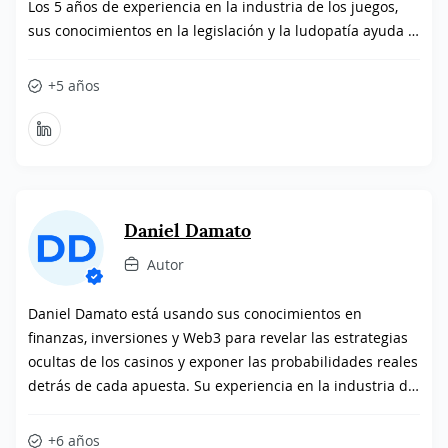
Los 5 años de experiencia en la industria de los juegos,
sus conocimientos en la legislación y la ludopatía ayuda a
los jugadores a saber cómo jugar para no perder dinero.
El motto de Anca es:“Si un casino en línea quiere jugar
+5 años
con tu psicólogia, yo estoy aquí para enseñarte a jugar
con estrategia”.
Daniel Damato
Autor
Daniel Damato está usando sus conocimientos en
finanzas, inversiones y Web3 para revelar las estrategias
ocultas de los casinos y exponer las probabilidades reales
detrás de cada apuesta. Su experiencia en la industria del
azar le ha enseñado que el casino siempre tiene la
ventaja, pero él está aquí para presentarte como
+6 años