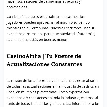
hacen sus sesiones de casino más atractivas y
entretenidas.
Con la guía de estos especialistas en casinos, los
jugadores pueden aprovechar al máximo su tiempo
mientras se divierten más. Nuestros escritores usan su
experiencia en casinos para que puedas disfrutar más,
sabiendo que estás en buenas manos.
CasinoAlpha | Tu Fuente de
Actualizaciones Constantes
La misión de los autores de CasinoAlpha es estar al tanto
de todas las actualizaciones en la industria de casinos en
línea, en múltiples plataformas. Como expertos con
experiencia y conexiones en toda la industria, estamos al
tanto de todas las noticias y tendencias. Informamos a los