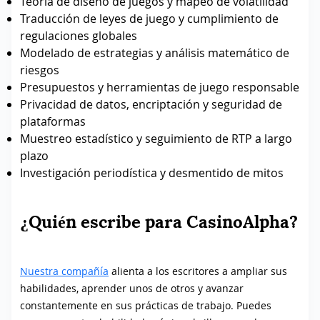
Teoría de diseño de juegos y mapeo de volatilidad
Traducción de leyes de juego y cumplimiento de
regulaciones globales
Modelado de estrategias y análisis matemático de
riesgos
Presupuestos y herramientas de juego responsable
Privacidad de datos, encriptación y seguridad de
plataformas
Muestreo estadístico y seguimiento de RTP a largo
plazo
Investigación periodística y desmentido de mitos
¿Quién escribe para CasinoAlpha?
Nuestra compañía
alienta a los escritores a ampliar sus
habilidades, aprender unos de otros y avanzar
constantemente en sus prácticas de trabajo. Puedes