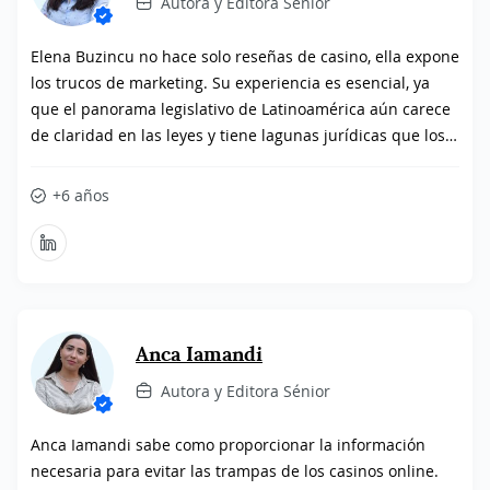
Autora y Editora Sénior
Elena Buzincu no hace solo reseñas de casino, ella expone
los trucos de marketing. Su experiencia es esencial, ya
que el panorama legislativo de Latinoamérica aún carece
de claridad en las leyes y tiene lagunas jurídicas que los
casinos aprovechan para no pagarte. “Los casinos piensan
que los jugadores no leen la letra pequeña - Yo estoy aquí
+6 años
para demostrar lo contrario.” es lo que siempre dice. El
trabajo de Elena es no dejar ningún jugador ser
engañado, si un casino no juega limpio, lo descarta, si un
casino es justo, lo recomienda.
Anca Iamandi
Autora y Editora Sénior
Anca Iamandi sabe como proporcionar la información
necesaria para evitar las trampas de los casinos online.