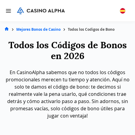
Mejores Bonos de Casino
Todos los Codigos de Bono
Todos los Códigos de Bonos
en 2026
En CasinoAlpha sabemos que no todos los códigos
promocionales merecen tu tiempo y atención. Aquí no
solo te damos el código de bono: te decimos si
realmente vale la pena usarlo, qué condiciones trae
detrás y cómo activarlo paso a paso. Sin adornos, sin
promesas vacías, solo códigos de bono útiles para
jugar con ventaja!