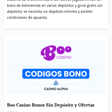
bono de bienvenida en varios depósitos y giros gratis sin
depósito; se necesita un depósito mínimo y existen
condiciones de apuesta.
Boo Casino Bonos Sin Depósito y Ofertas