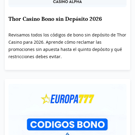
Thor Casino Bono sin Depósito 2026
Revisamos todos los códigos de bono sin depósito de Thor
Casino para 2026. Aprende cómo reclamar las
promociones sin apuesta hasta el quinto depósito y qué
restricciones debes evitar.