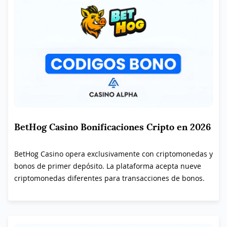
BetHog Casino Bonificaciones Cripto en 2026
BetHog Casino opera exclusivamente con criptomonedas y
bonos de primer depósito. La plataforma acepta nueve
criptomonedas diferentes para transacciones de bonos.