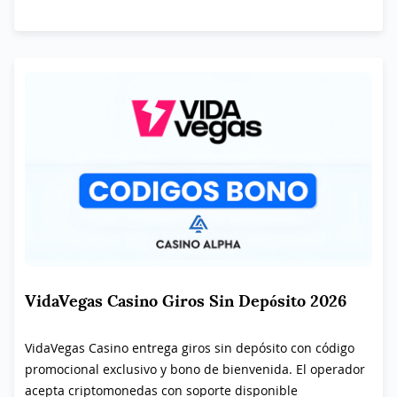
VidaVegas Casino Giros Sin Depósito 2026
VidaVegas Casino entrega giros sin depósito con código
promocional exclusivo y bono de bienvenida. El operador
acepta criptomonedas con soporte disponible