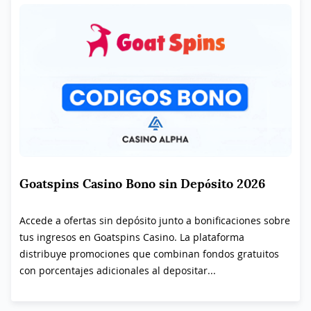
Goatspins Casino Bono sin Depósito 2026
Accede a ofertas sin depósito junto a bonificaciones sobre
tus ingresos en Goatspins Casino. La plataforma
distribuye promociones que combinan fondos gratuitos
con porcentajes adicionales al depositar...