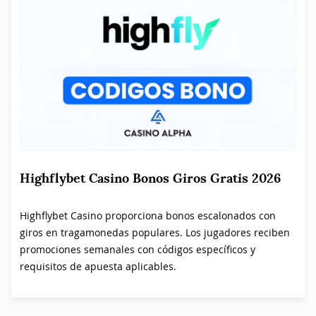
Highflybet Casino Bonos Giros Gratis 2026
Highflybet Casino proporciona bonos escalonados con
giros en tragamonedas populares. Los jugadores reciben
promociones semanales con códigos específicos y
requisitos de apuesta aplicables.