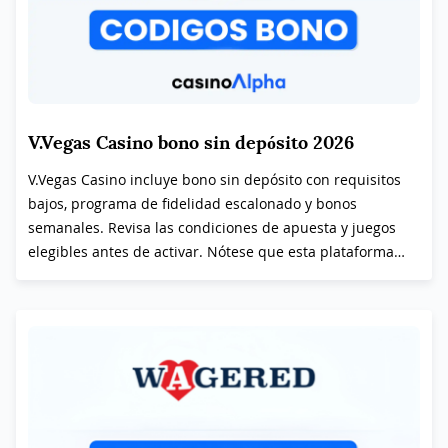
V.Vegas Casino bono sin depósito 2026
V.Vegas Casino incluye bono sin depósito con requisitos
bajos, programa de fidelidad escalonado y bonos
semanales. Revisa las condiciones de apuesta y juegos
elegibles antes de activar. Nótese que esta plataforma
tuvo un rebranding y ahora es V.Vegas Casino, su antiguo
nombre era Vulkan Vegas Casino.