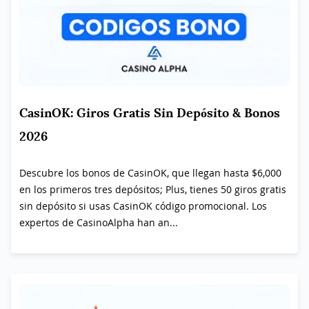
CasinOK: Giros Gratis Sin Depósito & Bonos
2026
Descubre los bonos de CasinOK, que llegan hasta $6,000
en los primeros tres depósitos; Plus, tienes 50 giros gratis
sin depósito si usas CasinOK código promocional. Los
expertos de CasinoAlpha han an...