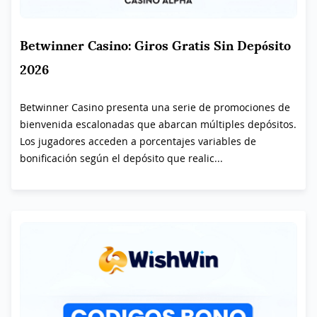
Betwinner Casino: Giros Gratis Sin Depósito
2026
Betwinner Casino presenta una serie de promociones de
bienvenida escalonadas que abarcan múltiples depósitos.
Los jugadores acceden a porcentajes variables de
bonificación según el depósito que realic...