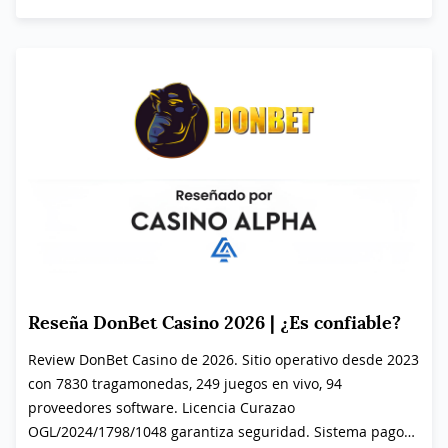
Khipu, WebPay, Santander, Banco Chile. Soporte 24/7 en 9
idiomas. Es operado por Next Global Era Limited desde
2024 bajo la licencia Anjouan.
Reseña DonBet Casino 2026 | ¿Es confiable?
Review DonBet Casino de 2026. Sitio operativo desde 2023
con 7830 tragamonedas, 249 juegos en vivo, 94
proveedores software. Licencia Curazao
OGL/2024/1798/1048 garantiza seguridad. Sistema pagos