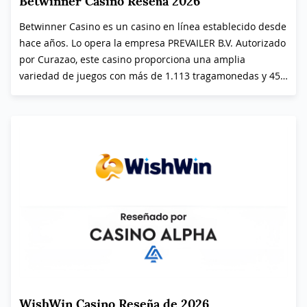
Betwinner Casino Reseña 2026
Betwinner Casino es un casino en línea establecido desde
hace años. Lo opera la empresa PREVAILER B.V. Autorizado
por Curazao, este casino proporciona una amplia
variedad de juegos con más de 1.113 tragamonedas y 455
juegos de casino en vivo. Con un depósito mínimo de $1 y
límites de retiro de hasta $100.000, Betwinner apunta a
ser accesible para jugadores casuales y grandes
apostadores por igual.
WishWin Casino Reseña de 2026