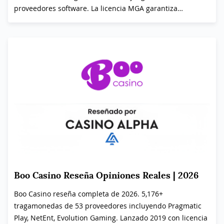
proveedores software. La licencia MGA garantiza
seguridad y fiabilidad. Sistema bancario acepta depósito
mínimo $10, retiro máximo $100000, procesamiento 3
días. Métodos: Visa, Mastercard, Neteller, Trustly, Skrill,
AstroPay, PIX, WebPay.
Boo Casino Reseña Opiniones Reales | 2026
Boo Casino reseña completa de 2026. 5,176+
tragamonedas de 53 proveedores incluyendo Pragmatic
Play, NetEnt, Evolution Gaming. Lanzado 2019 con licencia