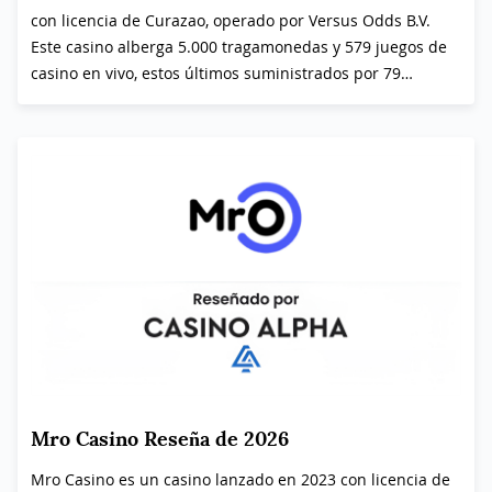
con licencia de Curazao, operado por Versus Odds B.V.
Este casino alberga 5.000 tragamonedas y 579 juegos de
casino en vivo, estos últimos suministrados por 79
proveedores. La plataforma está en 4 idiomas pero no en
español. Con un depósito mínimo de $10 y límites de
retiro de hasta $10.000, Mond Casino realiza pagos en 1
día, lo cual es rápido. La plataforma admite 20 formas de
pago distintas, desde las clásicas hasta billeteras
electrónicas y criptomonedas.
Mro Casino Reseña de 2026
Mro Casino es un casino lanzado en 2023 con licencia de