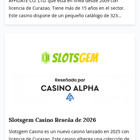
AFFILIATE CO. LTD. que está en línea desde 2009 con
licencia de Curazao. Tiene más de 15 años en el sector.
Este casino dispone de un pequeño catálogo de 323
tragamonedas y 14 juegos de casino en vivo de un único
proveedor de software. La plataforma solo está en inglés.
Las monedas principales que acepta son EUR, USD y CAD.
El depósito mínimo es de $5 y puedes sacar hasta $20.000
con plazo de pago de 3 días. Es hermano de
Jackpotcapital Casino y Grandevegas Casino.
Slotsgem Casino Reseña de 2026
Slotsgem Casino es un nuevo casino lanzado en 2025 con
licencia de Curazao. Este casino alberga una colección de