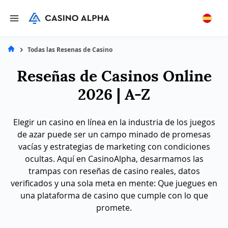
Todas las Resenas de Casino
Reseñas de Casinos Online
2026 | A-Z
Elegir un casino en línea en la industria de los juegos
de azar puede ser un campo minado de promesas
vacías y estrategias de marketing con condiciones
ocultas. Aquí en CasinoAlpha, desarmamos las
trampas con reseñas de casino reales, datos
verificados y una sola meta en mente: Que juegues en
una plataforma de casino que cumple con lo que
promete.