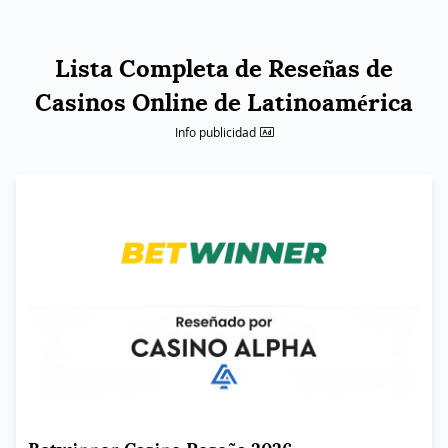
Lista Completa de Reseñas de
Casinos Online de Latinoamérica
Info publicidad