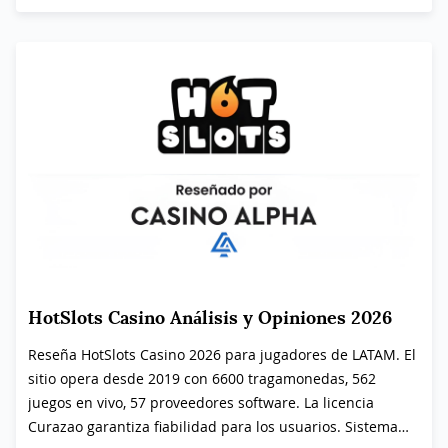
acepta depósito $10, retiro máximo $15000,
procesamiento 3 días. Métodos: Neteller, Paysafecard,
MiFinity, Visa Mastercard, Skrill, Voucher.
HotSlots Casino Análisis y Opiniones 2026
Reseña HotSlots Casino 2026 para jugadores de LATAM. El
sitio opera desde 2019 con 6600 tragamonedas, 562
juegos en vivo, 57 proveedores software. La licencia
Curazao garantiza fiabilidad para los usuarios. Sistema