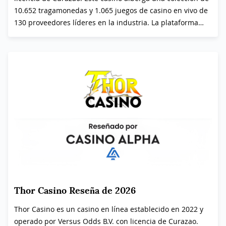
10.652 tragamonedas y 1.065 juegos de casino en vivo de
130 proveedores líderes en la industria. La plataforma
está en 11 idiomas, incluido el español, lo que la hace
accesible para jugadores latinoamericanos. Con un
depósito mínimo de €20 y límites de retiro de hasta
€100.000, Slotsgem realiza pagos increíblemente rápidos
en tan solo 1 día. El casino acepta divisas como peso
argentino, real brasileño, peso chileno, peso colombiano,
entre otras monedas locales.
Thor Casino Reseña de 2026
Thor Casino es un casino en línea establecido en 2022 y
operado por Versus Odds B.V. con licencia de Curazao.