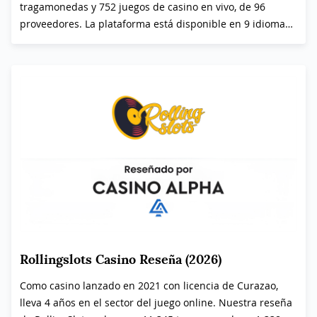
tragamonedas y 752 juegos de casino en vivo, de 96
proveedores. La plataforma está disponible en 9 idiomas,
incluido el español, y admite CAD, USD, EUR, GBP y BRL
como monedas principales. Con un depósito mínimo de
€10 y límites de retiro de hasta €30.000, Europa777 paga
en 1 día. El casino admite formas de pago clásicas y 5
criptomonedas distintas; el soporte está disponible las 24
horas, los 7 días de la semana.
Rollingslots Casino Reseña (2026)
Como casino lanzado en 2021 con licencia de Curazao,
lleva 4 años en el sector del juego online. Nuestra reseña