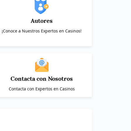
Autores
¡Conoce a Nuestros Expertos en Casinos!
Contacta con Nosotros
Contacta con Expertos en Casinos