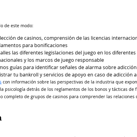
do de este modo:
lección de casinos, comprensión de las licencias internacio
glamentos para bonificaciones
lles las diferentes legislaciones del juego en los diferentes
rnacionales y los marcos de juego responsable
mos guías para identificar señales de alarma sobre adicción
strar tu bankroll y servicios de apoyo en caso de adicción 
s
con información sobre las perspectivas de la industria que expone
a psicología detrás de los reglamentos de los bonos y tácticas de fr
orio completo de grupos de casinos para comprender las relaciones
a