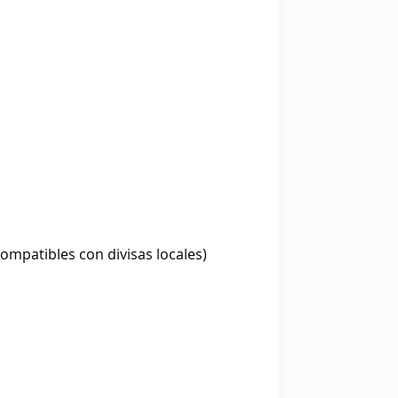
ompatibles con divisas locales)