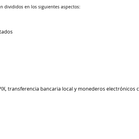
 divididos en los siguientes aspectos:
utados
PIX, transferencia bancaria local y monederos electrónicos c