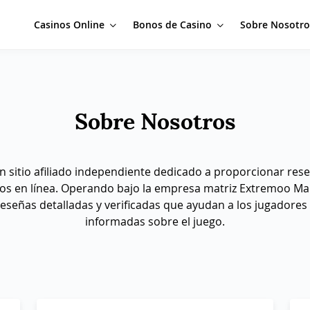
Casinos Online
Bonos de Casino
Sobre Nosotr
Sobre Nosotros
n sitio afiliado independiente dedicado a proporcionar rese
os en línea. Operando bajo la empresa matriz Extremoo Ma
reseñas detalladas y verificadas que ayudan a los jugadores
informadas sobre el juego.