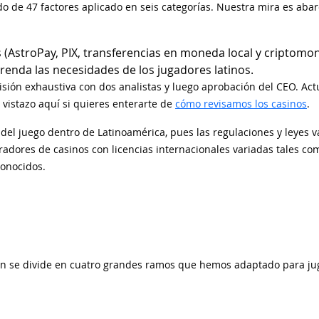
 de 47 factores aplicado en seis categorías. Nuestra mira es abar
(AstroPay, PIX, transferencias en moneda local y criptomo
renda las necesidades de los jugadores latinos.
isión exhaustiva con dos analistas y luego aprobación del CEO. Ac
vistazo aquí si quieres enterarte de
cómo revisamos los casinos
.
 juego dentro de Latinoamérica, pues las regulaciones y leyes var
radores de casinos con licencias internacionales variadas tales c
conocidos.
ión se divide en cuatro grandes ramos que hemos adaptado para ju