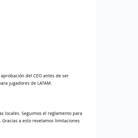
a aprobación del CEO antes de ser
para jugadores de LATAM.
as locales. Seguimos el reglamento para
 Gracias a esto revelamos limitaciones