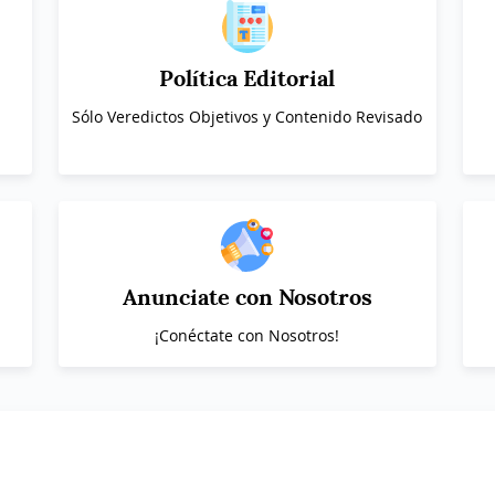
Política Editorial
Sólo Veredictos Objetivos y Contenido Revisado
Anunciate con Nosotros
¡Conéctate con Nosotros!