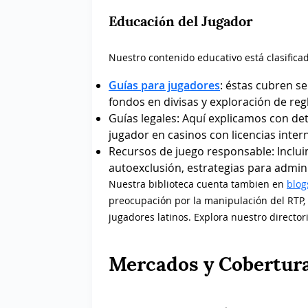
Educación del Jugador
Nuestro contenido educativo está clasifica
Guías para jugadores
: éstas cubren se
fondos en divisas y exploración de re
Guías legales: Aquí explicamos con deta
jugador en casinos con licencias inte
Recursos de juego responsable: Inclui
autoexclusión, estrategias para admini
Nuestra biblioteca cuenta tambien en
blog
preocupación por la manipulación del RTP, l
jugadores latinos. Explora nuestro direct
Mercados y Cobertur