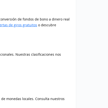
e conversión de fondos de bono a dinero real
ertas de giros gratuitos
o descubre
cionales. Nuestras clasificaciones nos
d de monedas locales. Consulta nuestros