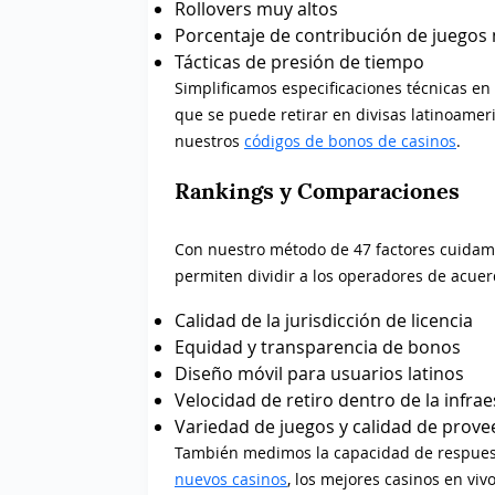
Rollovers muy altos
Porcentaje de contribución de juegos
Tácticas de presión de tiempo
Simplificamos especificaciones técnicas en 
que se puede retirar en divisas latinoamer
nuestros
códigos de bonos de casinos
.
Rankings y Comparaciones
Con nuestro método de 47 factores cuidamos 
permiten dividir a los operadores de acuer
Calidad de la jurisdicción de licencia
Equidad y transparencia de bonos
Diseño móvil para usuarios latinos
Velocidad de retiro dentro de la infra
Variedad de juegos y calidad de prove
También medimos la capacidad de respuesta
nuevos casinos
, los mejores casinos en viv