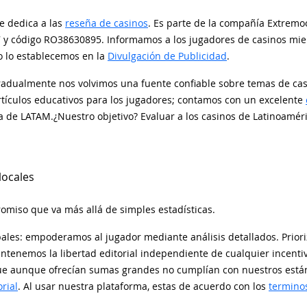
e dedica a las
reseña de casinos
. Es parte de la compañía Extremo
7 y código RO38630895. Informamos a los jugadores de casinos mi
o lo establecemos en la
Divulgación de Publicidad
.
radualmente nos volvimos una fuente confiable sobre temas de ca
tículos educativos para los jugadores; contamos con un excelente
 de LATAM.¿Nuestro objetivo? Evaluar a los casinos de Latinoaméri
locales
iso que va más allá de simples estadísticas.
ipales: empoderamos al jugador mediante análisis detallados. Prior
tenemos la libertad editorial independiente de cualquier incentiv
e aunque ofrecían sumas grandes no cumplían con nuestros están
orial
. Al usar nuestra plataforma, estas de acuerdo con los
termino