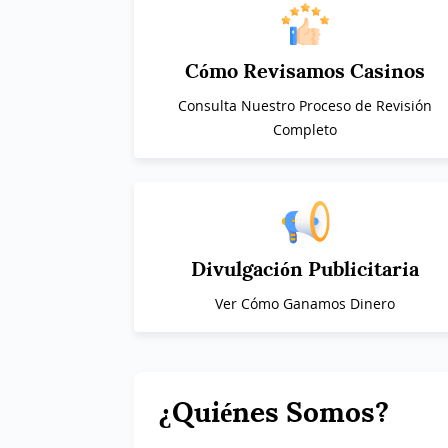
Cómo Revisamos Casinos
Consulta Nuestro Proceso de Revisión
Completo
Divulgación Publicitaria
Ver Cómo Ganamos Dinero
¿Quiénes Somos?