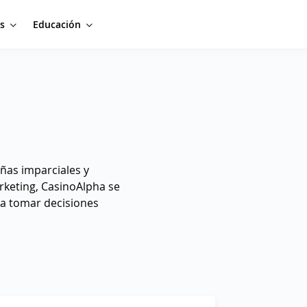
os
Educación
ñas imparciales y
rketing, CasinoAlpha se
 a tomar decisiones