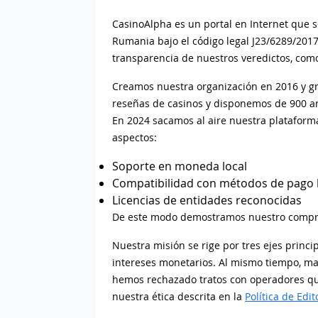
CasinoAlpha es un portal en Internet que s
Rumania bajo el código legal J23/6289/201
transparencia de nuestros veredictos, com
Creamos nuestra organización en 2016 y g
reseñas de casinos y disponemos de 900 ar
En 2024 sacamos al aire nuestra plataforma
aspectos:
Soporte en moneda local
Compatibilidad con métodos de pago 
Licencias de entidades reconocidas
De este modo demostramos nuestro comprom
Nuestra misión se rige por tres ejes princ
intereses monetarios. Al mismo tiempo, man
hemos rechazado tratos con operadores qu
nuestra ética descrita en la
Política de Edit