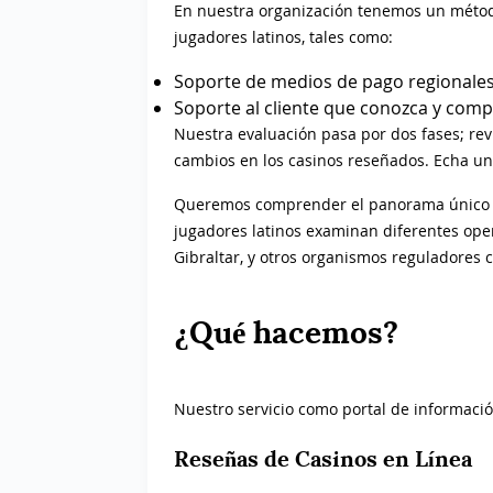
En nuestra organización tenemos un método
jugadores latinos, tales como:
Soporte de medios de pago regionales 
Soporte al cliente que conozca y comp
Nuestra evaluación pasa por dos fases; rev
cambios en los casinos reseñados. Echa un 
Queremos comprender el panorama único del
jugadores latinos examinan diferentes ope
Gibraltar, y otros organismos reguladores 
¿Qué hacemos?
Nuestro servicio como portal de informac
Reseñas de Casinos en Línea