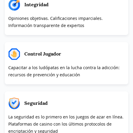
Integridad
Opiniones objetivas. Calificaciones imparciales.
Información transparente de expertos
Control Jugador
Capacitar a los ludópatas en la lucha contra la adicción:
recursos de prevención y educación
Seguridad
La seguridad es lo primero en los juegos de azar en línea.
Plataformas de casino con los últimos protocolos de
encriptación y seguridad