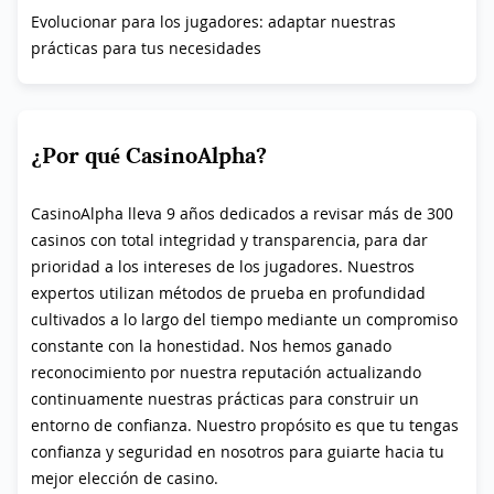
Evolucionar para los jugadores: adaptar nuestras
prácticas para tus necesidades
¿Por qué CasinoAlpha?
CasinoAlpha lleva 9 años dedicados a revisar más de 300
casinos con total integridad y transparencia, para dar
prioridad a los intereses de los jugadores. Nuestros
expertos utilizan métodos de prueba en profundidad
cultivados a lo largo del tiempo mediante un compromiso
constante con la honestidad. Nos hemos ganado
reconocimiento por nuestra reputación actualizando
continuamente nuestras prácticas para construir un
entorno de confianza. Nuestro propósito es que tu tengas
confianza y seguridad en nosotros para guiarte hacia tu
mejor elección de casino.