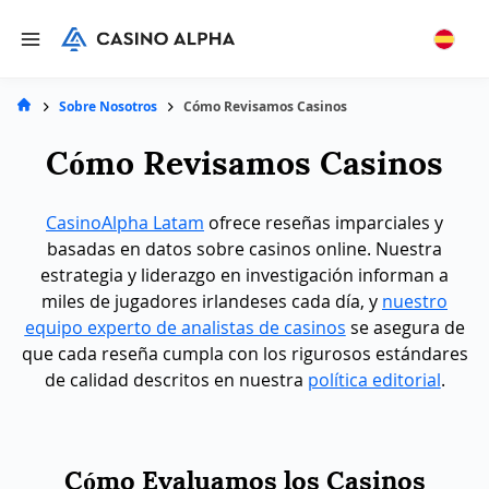
Sobre Nosotros
Cómo Revisamos Casinos
Cómo Revisamos Casinos
CasinoAlpha
Latam
ofrece reseñas imparciales y
basadas en datos sobre casinos online. Nuestra
estrategia y liderazgo en investigación informan a
miles de jugadores irlandeses cada día, y
nuestro
equipo experto de analistas de casinos
se asegura de
que cada reseña cumpla con los rigurosos estándares
de calidad descritos en nuestra
política editorial
.
Cómo Evaluamos los Casinos