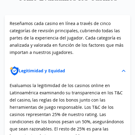
Reseñamos cada casino en línea a través de cinco
categorías de revisión principales, cubriendo todas las
partes de la experiencia del jugador. Cada categoría es
analizada y valorada en función de los factores que más
importan a nuestros jugadores.
Legitimidad y Equidad
Evaluamos la legitimidad de los casinos online en
Latinoamérica examinando su transparencia en los T&C
del casino, las reglas de los bonos junto con las
herramientas de juego responsable. Los T&C de los
casinos representan 25% de nuestro rating. Las
condiciones de los bonos pesan un 50%, asegurándonos
que sean razonables. El resto de 25% es para las