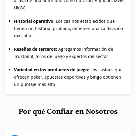
activa de una autoridad como Curazao, Anjouan, MGA,
UKGC
Historial operativo:
Los casinos establecidos que
tienen un historial probado, obtienen una calificación
más alta
Reseñas de terceros:
Agregamos información de
Trustpilot, foros de juego y expertos del sector
Variedad en los productos de juego:
Los casinos que
ofrecen poker, apuestas deportivas y bingo obtienen
un puntaje más alto
Por qué Confiar en Nosotros