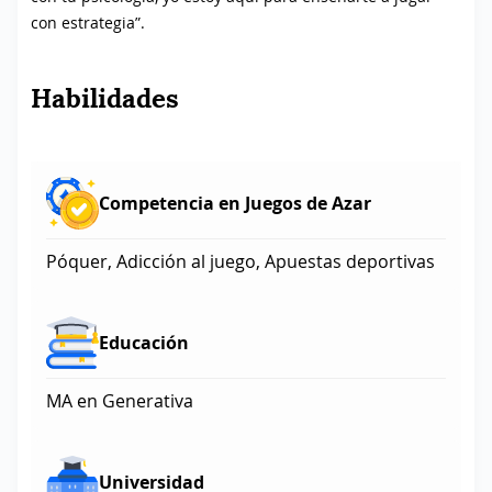
con estrategia”.
Habilidades
Competencia en Juegos de Azar
Póquer, Adicción al juego, Apuestas deportivas
Educación
MA en Generativa
Universidad