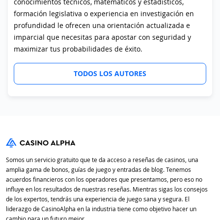
conocimientos técnicos, matemáticos y estadísticos,
formación legislativa o experiencia en investigación en
profundidad le ofrecen una orientación actualizada e
imparcial que necesitas para apostar con seguridad y
maximizar tus probabilidades de éxito.
TODOS LOS AUTORES
Somos un servicio gratuito que te da acceso a reseñas de casinos, una
amplia gama de bonos, guías de juego y entradas de blog. Tenemos
acuerdos financieros con los operadores que presentamos, pero eso no
influye en los resultados de nuestras reseñas. Mientras sigas los consejos
de los expertos, tendrás una experiencia de juego sana y segura. El
liderazgo de CasinoAlpha en la industria tiene como objetivo hacer un
cambio para un futuro mejor.