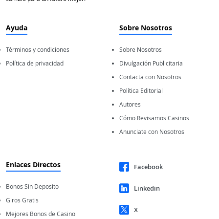
Ayuda
Sobre Nosotros
Términos y condiciones
Sobre Nosotros
Política de privacidad
Divulgación Publicitaria
Contacta con Nosotros
Política Editorial
Autores
Cómo Revisamos Casinos
Anunciate con Nosotros
Enlaces Directos
Facebook
Bonos Sin Deposito
Linkedin
Giros Gratis
X
Mejores Bonos de Casino