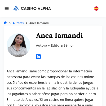
Autores
Anca Iamandi
Anca Iamandi
Autora y Editora Sénior
Anca Iamandi sabe como proporcionar la información
necesaria para evitar las trampas de los casinos online.
Los 5 años de experiencia en la industria de los juegos,
sus conocimientos en la legislación y la ludopatía ayuda a
los jugadores a saber cómo jugar para no perder dinero.
El motto de Anca es:“Si un casino en línea quiere jugar
con tu psicólogia, yo estoy aquí para enseñarte a jugar