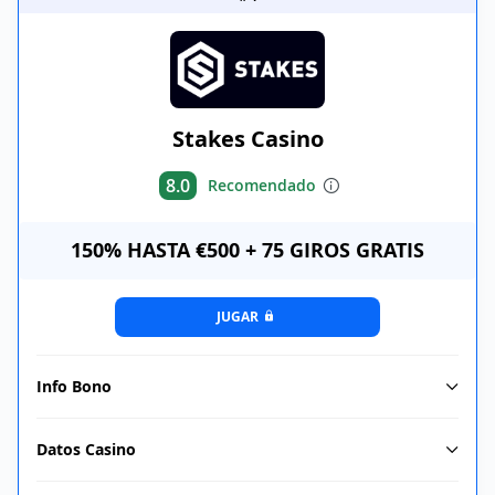
Stakes Casino
8.0
Recomendado
150% HASTA €500 + 75 GIROS GRATIS
JUGAR
Info Bono
Datos Casino