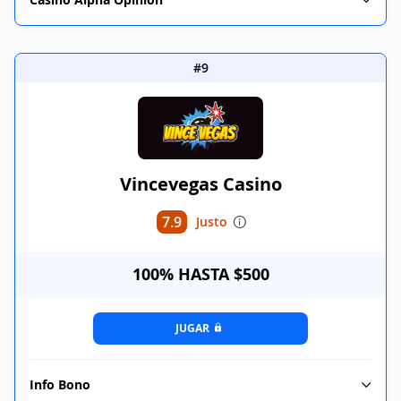
#9
Vincevegas Casino
7.9
Justo
100% HASTA $500
JUGAR
Info Bono