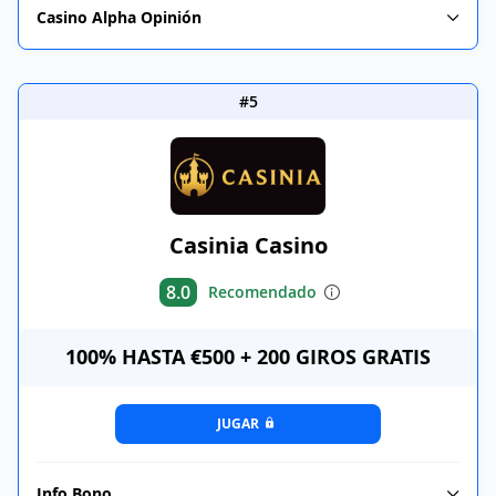
Casino Alpha Opinión
#5
Casinia Casino
8.0
Recomendado
100% HASTA €500 + 200 GIROS GRATIS
JUGAR
Info Bono