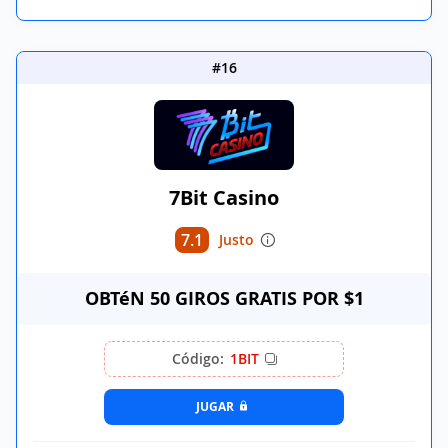
#16
7Bit Casino
7.1
Justo
OBTéN 50 GIROS GRATIS POR $1
Código:
1BIT
JUGAR