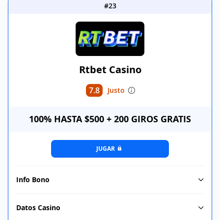
#23
Rtbet Casino
7.8
Justo
100% HASTA $500 + 200 GIROS GRATIS
JUGAR
Info Bono
Datos Casino