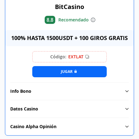
BitCasino
8.8
Recomendado
100% HASTA 1500USDT + 100 GIROS GRATIS
Código:
EXTLAT
JUGAR
Info Bono
Datos Casino
Casino Alpha Opinión