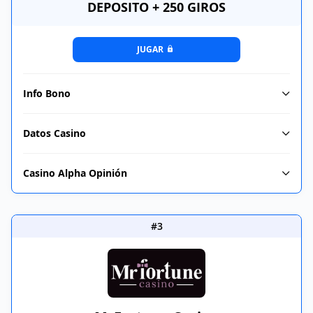
DEPOSITO + 250 GIROS
JUGAR
Info Bono
Datos Casino
Casino Alpha Opinión
#3