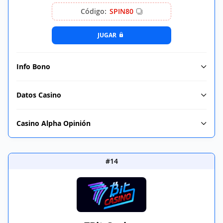
Código:
SPIN80
JUGAR
Info Bono
Datos Casino
Casino Alpha Opinión
#14