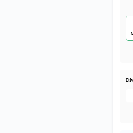
M
Div