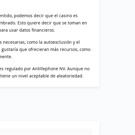
sentido, podemos decir que el casino es
ombrado. Esto quiere decir que se toman en
para usar datos financieros.
 necesarias, como la autoexclusión y el
s gustaría que ofrecieran más recursos, como
mente.
 es regulado por Antillephone NV. Aunque no
 tiene un nivel aceptable de aleatoriedad.