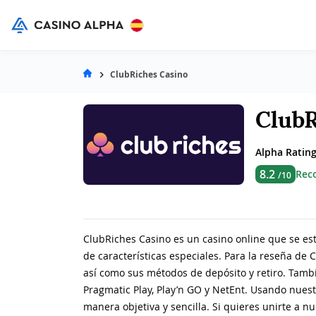
ClubRiches Casino
ClubR
Alpha Ratin
8.2
Rec
/10
ClubRiches Casino es un casino online que se es
de características especiales. Para la reseña de
así como sus métodos de depósito y retiro. Tamb
Pragmatic Play, Play’n GO y NetEnt. Usando nuest
manera objetiva y sencilla. Si quieres unirte a nu