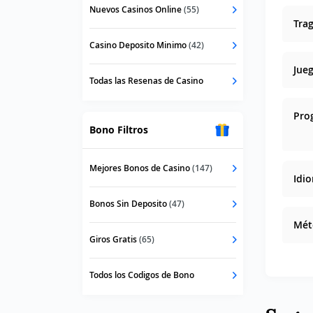
Nuevos Casinos Online
(55)
Tra
Casino Deposito Minimo
(42)
Jue
Todas las Resenas de Casino
Pro
Bono Filtros
Mejores Bonos de Casino
(147)
Idio
Bonos Sin Deposito
(47)
Mét
Giros Gratis
(65)
Todos los Codigos de Bono