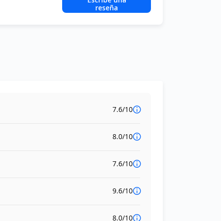
reseña
7.6/10
8.0/10
7.6/10
9.6/10
8.0/10