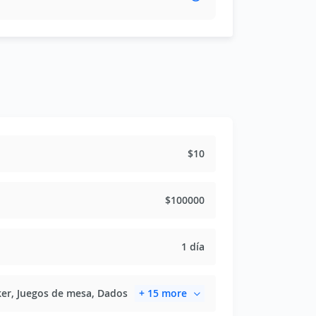
$10
$100000
1 día
er, Juegos de mesa, Dados
+ 15 more