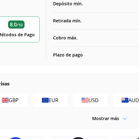
Depósito mín.
Retirada mín.
8.0
/10
étodos de Pago
Cobro máx.
Plazo de pago
isas
GBP
EUR
USD
AUD
Mostrar más