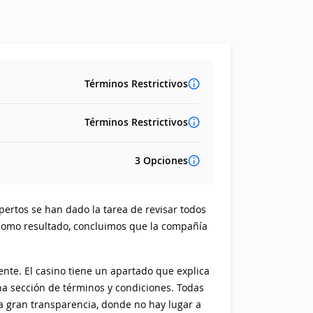
Términos Restrictivos
Términos Restrictivos
3 Opciones
ertos se han dado la tarea de revisar todos
 Como resultado, concluimos que la compañía
nte. El casino tiene un apartado que explica
na sección de términos y condiciones. Todas
na gran transparencia, donde no hay lugar a