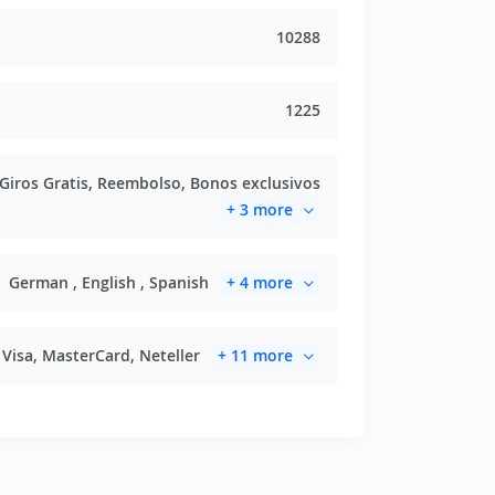
10288
1225
Giros Gratis, Reembolso, Bonos exclusivos
+ 3 more
German , English , Spanish
+ 4 more
Visa, MasterCard, Neteller
+ 11 more