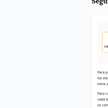
Segu
Le
Para p
los el
tiene 
Para c
cada b
se com