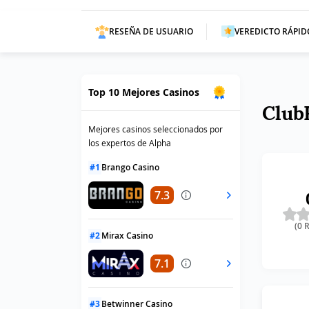
BONOS
RESEÑA DE USUARIO
VEREDICTO RÁPID
Top 10 Mejores Casinos
Club
Mejores casinos seleccionados por
los expertos de Alpha
#1
Brango Casino
7.3
(
0
R
#2
Mirax Casino
7.1
#3
Betwinner Casino