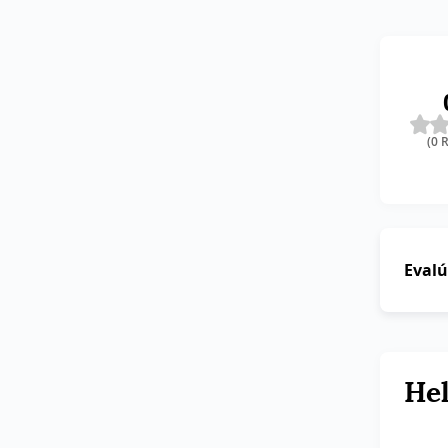
(
0
R
Evalú
Hel