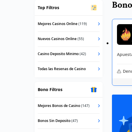
Bono
Top Filtros
Mejores Casinos Online
(119)
Nuevos Casinos Online
(55)
Casino Deposito Minimo
(42)
Apuest
Todas las Resenas de Casino
Den
Bono Filtros
Mejores Bonos de Casino
(147)
Bonos Sin Deposito
(47)