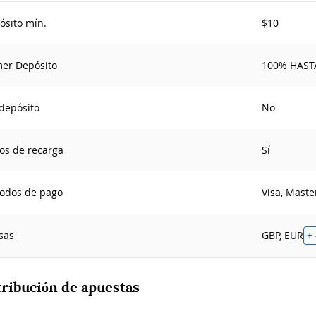
ósito mín.
$10
mer Depósito
100% HAST
 depósito
No
os de recarga
Sí
odos de pago
Visa, Mast
sas
GBP, EUR
+
ribución de apuestas