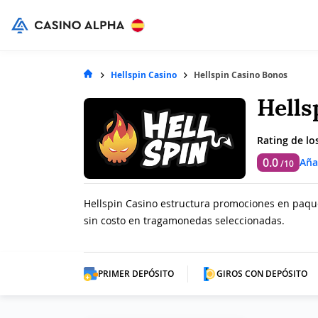
Hellspin Casino
Hellspin Casino Bonos
Hells
Rating de lo
0.0
Aña
/10
Hellspin Casino estructura promociones en paquet
sin costo en tragamonedas seleccionadas.
PRIMER DEPÓSITO
GIROS CON DEPÓSITO