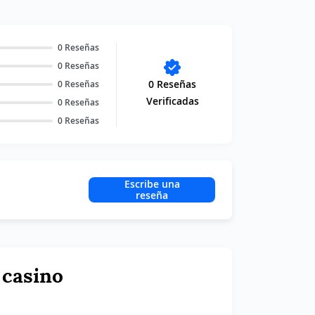
0
Reseñas
0
Reseñas
0 Reseñas
0
Reseñas
Verificadas
0
Reseñas
0
Reseñas
Escribe una
reseña
 casino