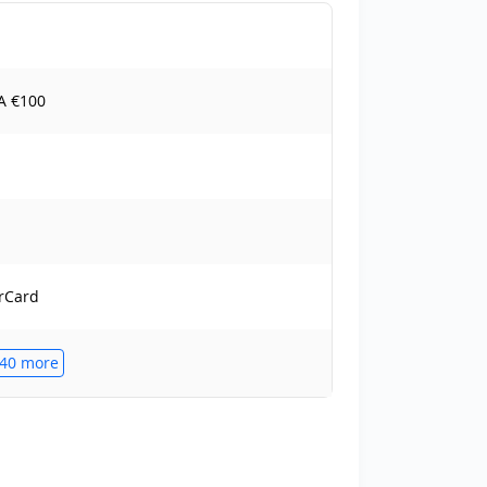
A €100
erCard
 40 more