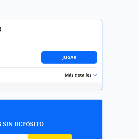
S
JUGAR
Más detalles
S SIN DEPÓSITO