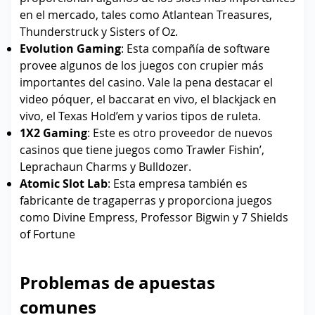
en el mercado, tales como Atlantean Treasures,
Thunderstruck y Sisters of Oz.
Evolution Gaming
: Esta compañía de software
provee algunos de los juegos con crupier más
importantes del casino. Vale la pena destacar el
video póquer, el baccarat en vivo, el blackjack en
vivo, el Texas Hold’em y varios tipos de ruleta.
1X2 Gaming
: Este es otro proveedor de nuevos
casinos que tiene juegos como Trawler Fishin’,
Leprachaun Charms y Bulldozer.
Atomic Slot Lab
: Esta empresa también es
fabricante de tragaperras y proporciona juegos
como Divine Empress, Professor Bigwin y 7 Shields
of Fortune
Problemas de apuestas
comunes