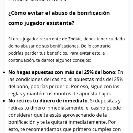
¿Cómo evitar el abuso de bonificación
como jugador existente?
Si eres jugador recurrente de Zodiac, debes tener cuidado
de no abusar de sus bonificaciones. De lo contrario,
podrías perder tus beneficios. Para evitar esto, a
continuación, te damos algunos consejos:
No hagas apuestas con más del 25% del bono
: En
las condiciones del casino, si apuestas más del 25%
del bono, podrías perderlo. Por eso, sigue con las
reglas y mantén tus montos de apuesta bajos.
No retires tu dinero de inmediato
: Si depositas y
retiras tu dinero inmediatamente, el casino puede
considerar que te estás aprovechando de la
bonificación y te la quitará inmediatamente. Por
esto, te recomendamos que primero cumples con