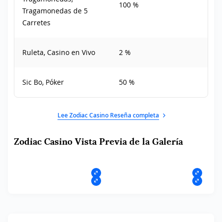
100 %
Tragamonedas de 5
Carretes
Ruleta, Casino en Vivo
2 %
Sic Bo, Póker
50 %
Lee Zodiac Casino Reseña completa
Zodiac Casino Vista Previa de la Galería