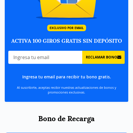
EXCLUSIVO POR EMAIL
ACTIVA 100 GIROS GRATIS SIN DEPÓSITO
RECLAMAR BONO
Ingresa tu email para recibir tu bono gratis.
Al suscribirte, aceptas recibir nuestras actualizaciones de bonos y
promociones exclusivas.
Bono de Recarga