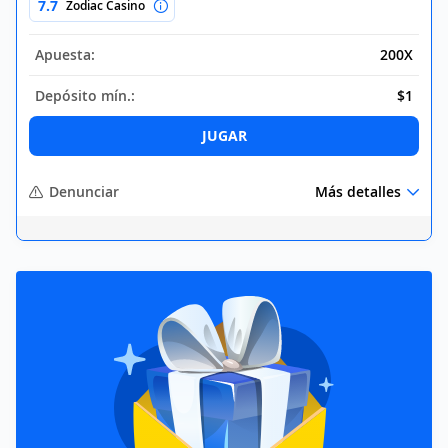
7.7
Zodiac Casino
Apuesta:
200X
Depósito mín.:
$1
JUGAR
Denunciar
Más detalles