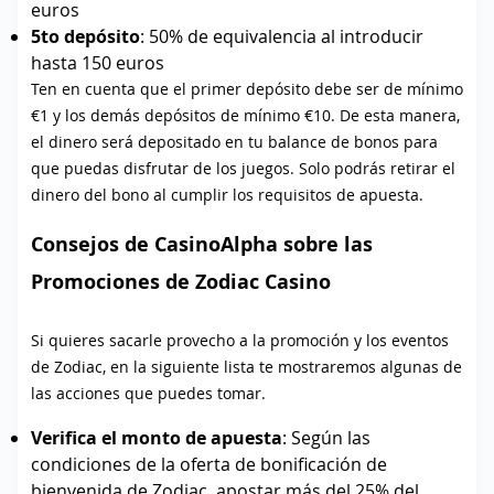
euros
5to depósito
: 50% de equivalencia al introducir
hasta 150 euros
Ten en cuenta que el primer depósito debe ser de mínimo
€1 y los demás depósitos de mínimo €10. De esta manera,
el dinero será depositado en tu balance de bonos para
que puedas disfrutar de los juegos. Solo podrás retirar el
dinero del bono al cumplir los requisitos de apuesta.
Consejos de CasinoAlpha sobre las
Promociones de Zodiac Casino
Si quieres sacarle provecho a la promoción y los eventos
de Zodiac, en la siguiente lista te mostraremos algunas de
las acciones que puedes tomar.
Verifica el monto de apuesta
: Según las
condiciones de la oferta de bonificación de
bienvenida de Zodiac, apostar más del 25% del