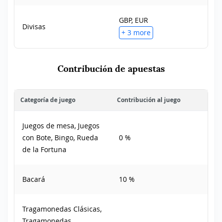
GBP, EUR
Divisas
+ 3 more
Contribución de apuestas
Categoría de juego
Contribución al juego
Juegos de mesa, Juegos
con Bote, Bingo, Rueda
0 %
de la Fortuna
Bacará
10 %
Tragamonedas Clásicas,
Tragamonedas,