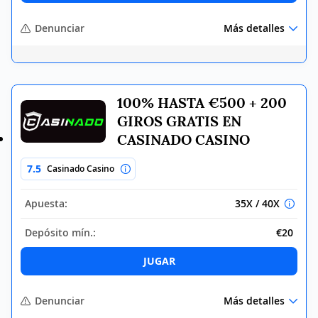
Denunciar
Más detalles
100% HASTA €500 + 200
GIROS GRATIS EN
CASINADO CASINO
7.5
Casinado Casino
Apuesta:
35X / 40X
Depósito mín.:
€20
JUGAR
Denunciar
Más detalles