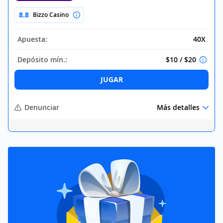
8.8
Bizzo Casino
Apuesta:
40X
Depósito mín.:
$10 / $20
JUGAR
Denunciar
Más detalles