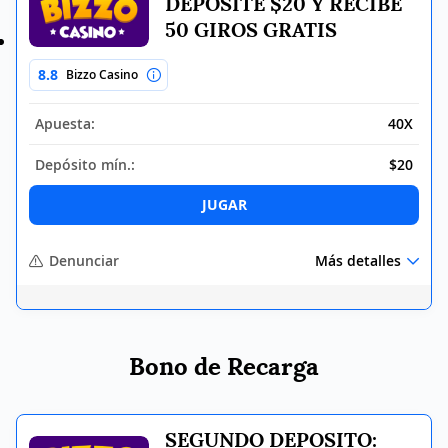
DEPOSITE $20 Y RECIBE
50 GIROS GRATIS
8.8
Bizzo Casino
Apuesta:
40X
Depósito mín.:
$20
JUGAR
Denunciar
Más detalles
Bono de Recarga
SEGUNDO DEPOSITO: