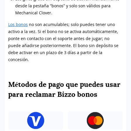
desde la pestaña “bonos” y solo son válidos para
Mechanical Clover.
Los bonos
no son acumulables; solo puedes tener uno
activo a la vez. Si el bono no se activa automáticamente,
ponte en contacto con el soporte antes de jugar; no
puede añadirse posteriormente. El bono sin depósito se
debe activar en un plazo de 3 días a partir de la
concesión.
Métodos de pago que puedes usar
para reclamar Bizzo bonos