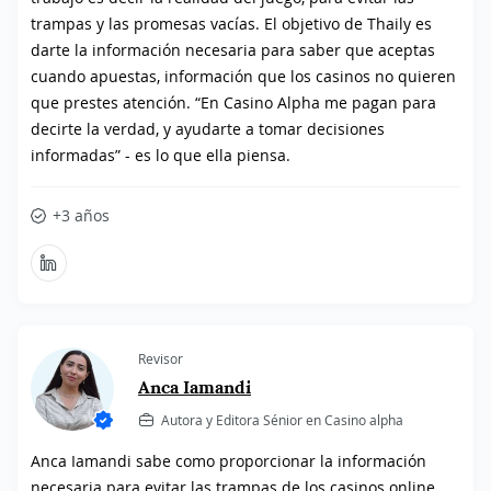
trampas y las promesas vacías. El objetivo de Thaily es
darte la información necesaria para saber que aceptas
cuando apuestas, información que los casinos no quieren
que prestes atención. “En Casino Alpha me pagan para
decirte la verdad, y ayudarte a tomar decisiones
informadas” - es lo que ella piensa.
+3 años
Revisor
Anca Iamandi
Autora y Editora Sénior en Casino alpha
Anca Iamandi sabe como proporcionar la información
necesaria para evitar las trampas de los casinos online.