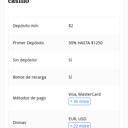
casino
Depósito mín.
$2
Primer Depósito
50% HASTA $1250
Sin depósito
Sí
Bonos de recarga
Sí
Visa, MasterCard
Métodos de pago
+ 36 more
EUR, USD
Divisas
+ 22 more