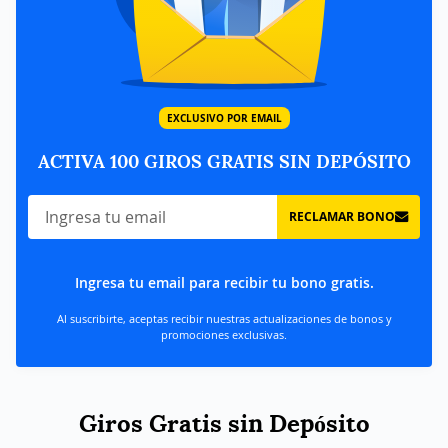
EXCLUSIVO POR EMAIL
ACTIVA 100 GIROS GRATIS SIN DEPÓSITO
RECLAMAR BONO
Ingresa tu email para recibir tu bono gratis.
Al suscribirte, aceptas recibir nuestras actualizaciones de bonos y
promociones exclusivas.
Giros Gratis sin Depósito