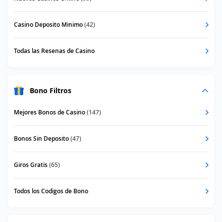
Casino Deposito Minimo
(42)
Todas las Resenas de Casino
Bono Filtros
Mejores Bonos de Casino
(147)
Bonos Sin Deposito
(47)
Giros Gratis
(65)
Todos los Codigos de Bono