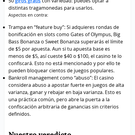
50
giros gratis
con variedad: puedes optar a
distintas tragamonedas para usarlos.
Aspectos en contra:
Trampa en “feature buy”: Si adquieres rondas de
bonificación en slots como Gates of Olympus, Big
Bass Bonanza o Sweet Bonanza superarás el límite
de $5 por apuesta. Aun si tu apuesta base es
menos de $5, así cueste $40 o $100, el casino te lo
confiscará. Esto no está mencionado y por ello te
pueden bloquear cientos de juegos populares.
Bankroll management como “abuso”: El casino
considera abuso a apostar fuerte en juegos de alta
varianza, ganar y rebajar en baja varianza. Esto es
una práctica común, pero abre la puerta a la
confiscación arbitraria de ganancias sin criterios
definidos.
Nuestro veredicto