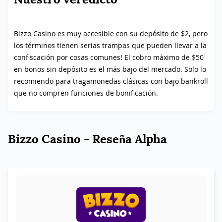
Bizzo Casino es muy accesible con su depósito de $2, pero
los términos tienen serias trampas que pueden llevar a la
confiscación por cosas comunes! El cobro máximo de $50
en bonos sin depósito es el más bajo del mercado. Solo lo
recomiendo para tragamonedas clásicas con bajo bankroll
que no compren funciones de bonificación.
Bizzo Casino - Reseña Alpha