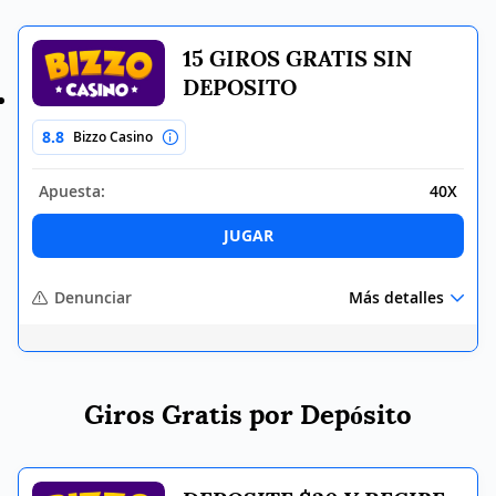
15 GIROS GRATIS SIN
DEPOSITO
8.8
Bizzo Casino
Apuesta:
40X
JUGAR
Denunciar
Más detalles
Giros Gratis por Depósito