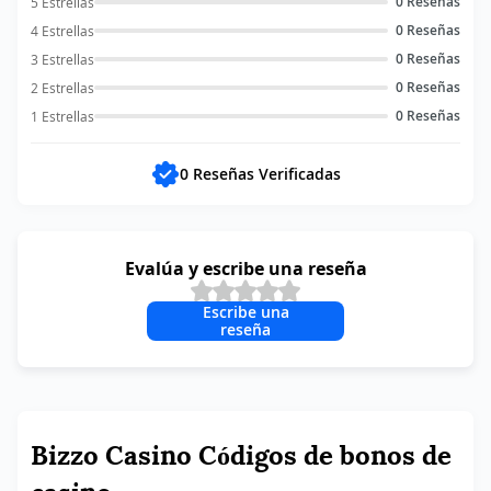
0
Reseñas
5 Estrellas
0
Reseñas
4 Estrellas
0
Reseñas
3 Estrellas
0
Reseñas
2 Estrellas
0
Reseñas
1 Estrellas
0 Reseñas Verificadas
Evalúa y escribe una reseña
Escribe una
reseña
Bizzo Casino Códigos de bonos de