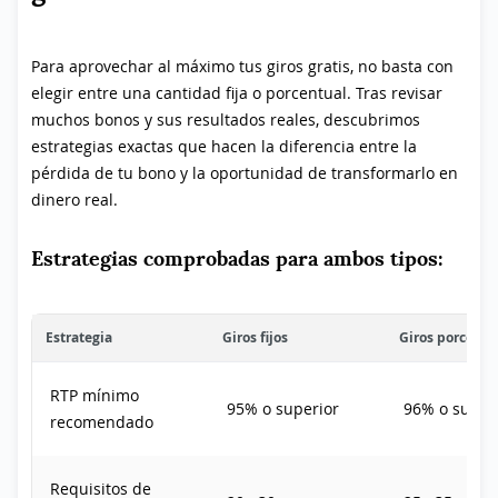
Para aprovechar al máximo tus giros gratis, no basta con
elegir entre una cantidad fija o porcentual. Tras revisar
muchos bonos y sus resultados reales, descubrimos
estrategias exactas que hacen la diferencia entre la
pérdida de tu bono y la oportunidad de transformarlo en
dinero real.
Estrategias comprobadas para ambos tipos:
Estrategia
Giros fijos
Giros porcentu
RTP mínimo
95% o superior
96% o super
recomendado
Requisitos de