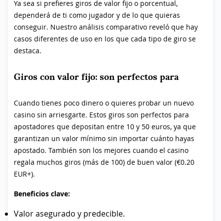
Ya sea si prefieres giros de valor fijo o porcentual,
dependerá de ti como jugador y de lo que quieras
conseguir. Nuestro análisis comparativo reveló que hay
casos diferentes de uso en los que cada tipo de giro se
destaca.
Giros con valor fijo: son perfectos para
Cuando tienes poco dinero o quieres probar un nuevo
casino sin arriesgarte. Estos giros son perfectos para
apostadores que depositan entre 10 y 50 euros, ya que
garantizan un valor mínimo sin importar cuánto hayas
apostado. También son los mejores cuando el casino
regala muchos giros (más de 100) de buen valor (€0.20
EUR+).
Beneficios clave:
Valor asegurado y predecible.