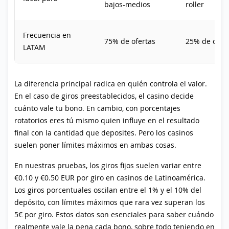
bajos-medios
roller
Frecuencia en
75% de ofertas
25% de ofer
LATAM
La diferencia principal radica en quién controla el valor.
En el caso de giros preestablecidos, el casino decide
cuánto vale tu bono. En cambio, con porcentajes
rotatorios eres tú mismo quien influye en el resultado
final con la cantidad que deposites. Pero los casinos
suelen poner límites máximos en ambas cosas.
En nuestras pruebas, los giros fijos suelen variar entre
€0.10 y €0.50 EUR por giro en casinos de Latinoamérica.
Los giros porcentuales oscilan entre el 1% y el 10% del
depósito, con límites máximos que rara vez superan los
5€ por giro. Estos datos son esenciales para saber cuándo
realmente vale la pena cada bono, sobre todo teniendo en