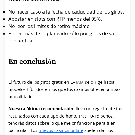
No hacer caso a la fecha de caducidad de los giros.
Apostar en slots con RTP menos del 95%.
No leer los límites de retiro máximo
Poner más de lo planeado sólo por giros de valor
porcentual
En conclusión
El futuro de los giros gratis en LATAM se dirige hacia
modelos híbridos en los que los casinos ofrecen ambas
modalidades.
Nuestra última recomendación:
lleva un registro de tus
resultados con cada tipo de bono. Tras 10-15 bonos,
tendrás datos sobre lo que mejor funciona para ti en
particular. Los
nuevos casinos online
suelen dar los