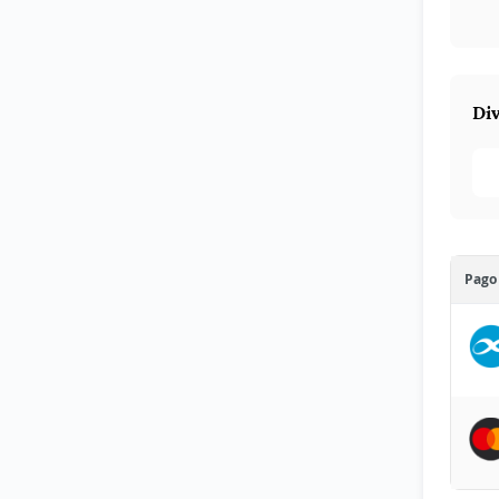
Div
Pago