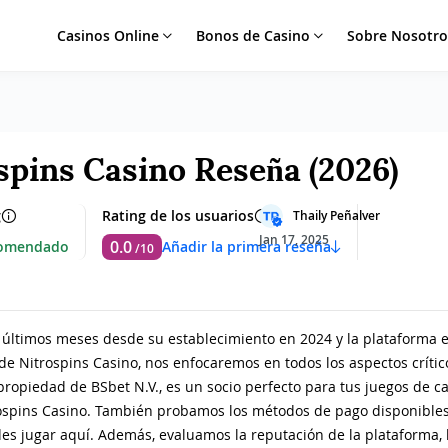
Casinos Online
Bonos de Casino
Sobre Nosotro
spins Casino Reseña (2026)
g
Rating de los usuarios
Thaily Peñalver
Jan 17, 2025
0.0
omendado
Añadir la primera reseña
/10
s últimos meses desde su establecimiento en 2024 y la plataforma 
e Nitrospins Casino, nos enfocaremos en todos los aspectos crític
, propiedad de BSbet N.V., es un socio perfecto para tus juegos de
spins Casino. También probamos los métodos de pago disponibles, l
des jugar aquí. Además, evaluamos la reputación de la plataforma