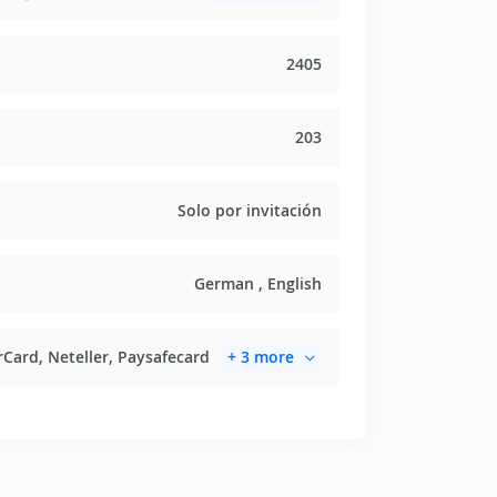
2405
203
Solo por invitación
German , English
Card, Neteller, Paysafecard
+ 3 more