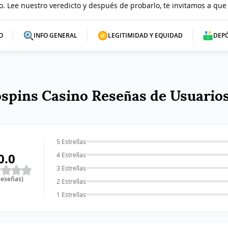
to. Lee nuestro veredicto y después de probarlo, te invitamos a que
O
INFO GENERAL
LEGITIMIDAD Y EQUIDAD
DEPÓ
ospins Casino Reseñas de Usuario
5 Estrellas
0.0
4 Estrellas
3 Estrellas
eseñas
)
2 Estrellas
1 Estrellas