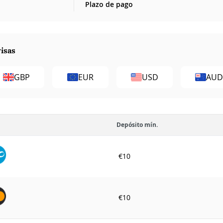
Plazo de pago
isas
GBP
EUR
USD
AUD
Depósito mín.
€10
€10