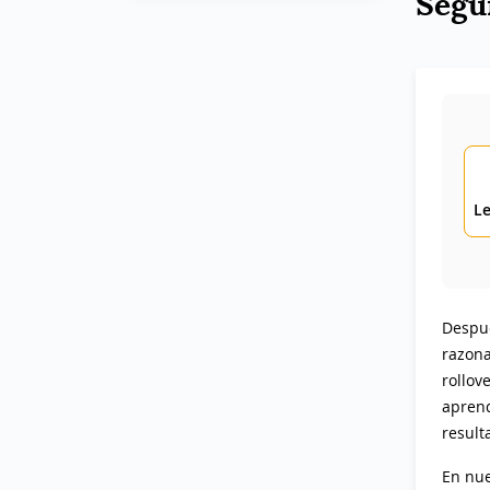
Segu
Le
Despué
razona
rollov
aprend
result
En nue