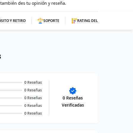
 también des tu opinión y reseña.
SITO Y RETIRO
SOPORTE
RATING DEL PRODUCTO
s
0
Reseñas
0
Reseñas
0 Reseñas
0
Reseñas
Verificadas
0
Reseñas
0
Reseñas