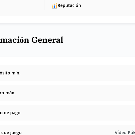
Reputación
rmación General
ósito mín.
ro máx.
zo de pago
os de juego
Vídeo Pók