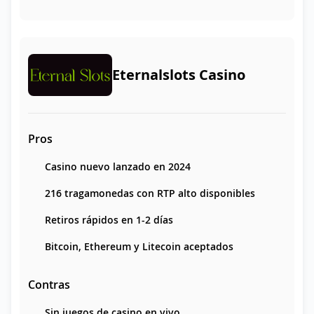
Eternalslots Casino
Pros
Casino nuevo lanzado en 2024
216 tragamonedas con RTP alto disponibles
Retiros rápidos en 1-2 días
Bitcoin, Ethereum y Litecoin aceptados
Contras
Sin juegos de casino en vivo