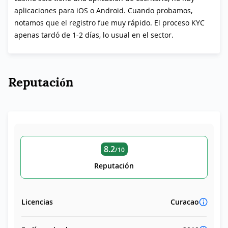
aplicaciones para iOS o Android. Cuando probamos,
notamos que el registro fue muy rápido. El proceso KYC
apenas tardó de 1-2 días, lo usual en el sector.
Reputación
8.2
/10
Reputación
Licencias
Curacao