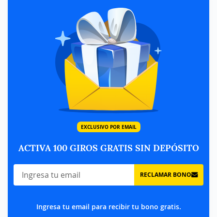
EXCLUSIVO POR EMAIL
ACTIVA 100 GIROS GRATIS SIN DEPÓSITO
RECLAMAR BONO
Ingresa tu email para recibir tu bono gratis.