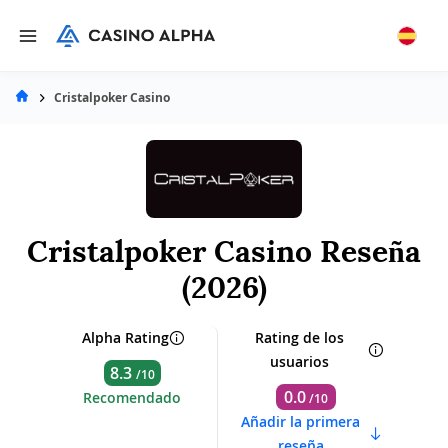
Cristalpoker Casino
Cristalpoker Casino Reseña
(2026)
Alpha Rating
Rating de los
usuarios
8.3
/10
0.0
Recomendado
/10
Añadir la primera
reseña