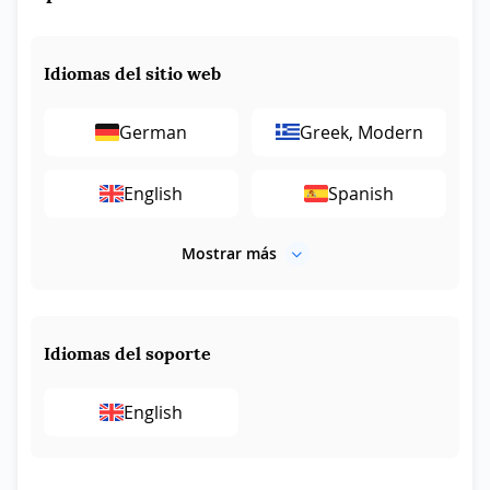
Idiomas del sitio web
German
Greek, Modern
English
Spanish
Mostrar más
Idiomas del soporte
English