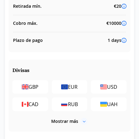
Retirada mín.
€20
Cobro máx.
€10000
Plazo de pago
1 days
Divisas
GBP
EUR
USD
CAD
RUB
UAH
Mostrar más