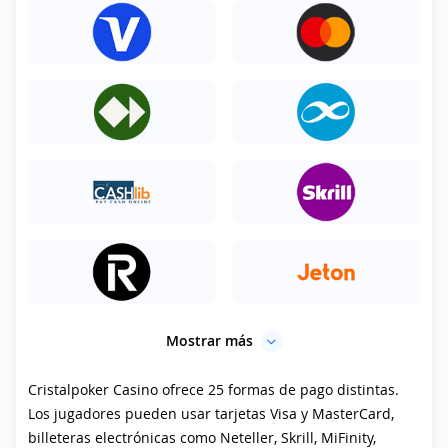
Mostrar más
Cristalpoker Casino ofrece 25 formas de pago distintas.
Los jugadores pueden usar tarjetas Visa y MasterCard,
billeteras electrónicas como Neteller, Skrill, MiFinity,