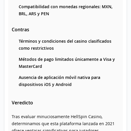
Compatibilidad con monedas regionales: MXN,
BRL, ARS y PEN
Contras
Términos y condiciones del casino clasificados
como restrictivos
Métodos de pago limitados únicamente a Visa y
MasterCard
Ausencia de aplicación móvil nativa para
dispositivos iOS y Android
Veredicto
Tras evaluar minuciosamente HellSpin Casino,
determinamos que esta plataforma lanzada en 2021
ofrece ventajas significativas para jugadores