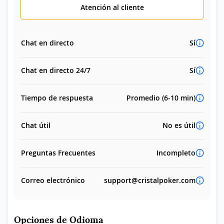
Atención al cliente
Chat en directo
Sí
Chat en directo 24/7
Sí
Tiempo de respuesta
Promedio (6-10 min)
Chat útil
No es útil
Preguntas Frecuentes
Incompleto
Correo electrónico
support@cristalpoker.com
Opciones de Odioma