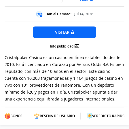
Daniel Damato
Jul 14, 2026
VISITAR
Info publicidad
Cristalpoker Casino es un casino en línea establecido desde
2010. Está licenciado en Curazao por Versus Odds B.V. Es bien
reputado, con más de 10 años en el sector. Este casino
cuenta con 10.203 tragamonedas y 1.164 juegos de casino en
vivo con 101 proveedores de renombre. Con un depósito
mínimo de $20 y pagos en 1 día, Cristalpoker apunta a dar
una experiencia equilibrada a jugadores internacionales.
BONOS
RESEÑA DE USUARIO
VEREDICTO RÁPIDO