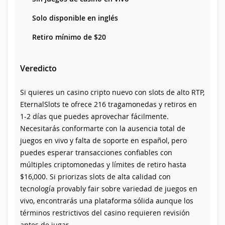
Solo disponible en inglés
Retiro mínimo de $20
Veredicto
Si quieres un casino cripto nuevo con slots de alto RTP,
EternalSlots te ofrece 216 tragamonedas y retiros en
1-2 días que puedes aprovechar fácilmente.
Necesitarás conformarte con la ausencia total de
juegos en vivo y falta de soporte en español, pero
puedes esperar transacciones confiables con
múltiples criptomonedas y límites de retiro hasta
$16,000. Si priorizas slots de alta calidad con
tecnología provably fair sobre variedad de juegos en
vivo, encontrarás una plataforma sólida aunque los
términos restrictivos del casino requieren revisión
antes de jugar.