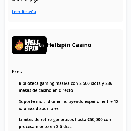
Leer Reseña
Hellspin Casino
Pros
Biblioteca gaming masiva con 8,500 slots y 836
mesas de casino en directo
Soporte multiidioma incluyendo español entre 12
idiomas disponibles
Límites de retiro generosos hasta €50,000 con
procesamiento en 3-5 días