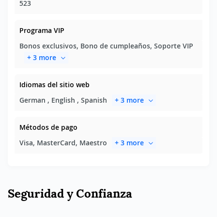
523
Programa VIP
Bonos exclusivos, Bono de cumpleaños, Soporte VIP
+ 3 more
Idiomas del sitio web
German , English , Spanish
+ 3 more
Métodos de pago
Visa, MasterCard, Maestro
+ 3 more
Seguridad y Confianza