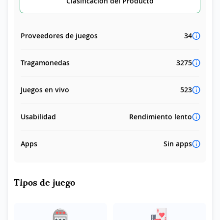
Clasificación del Producto
Proveedores de juegos
34
Tragamonedas
3275
Juegos en vivo
523
Usabilidad
Rendimiento lento
Apps
Sin apps
Tipos de juego