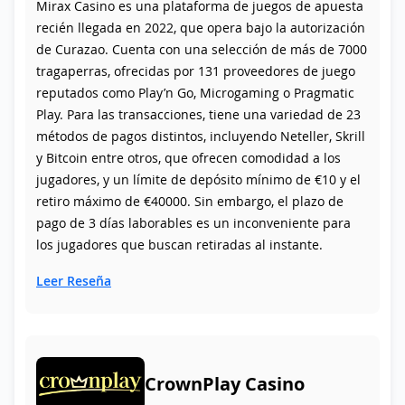
Mirax Casino es una plataforma de juegos de apuesta
recién llegada en 2022, que opera bajo la autorización
de Curazao. Cuenta con una selección de más de 7000
tragaperras, ofrecidas por 131 proveedores de juego
reputados como Play’n Go, Microgaming o Pragmatic
Play. Para las transacciones, tiene una variedad de 23
métodos de pagos distintos, incluyendo Neteller, Skrill
y Bitcoin entre otros, que ofrecen comodidad a los
jugadores, y un límite de depósito mínimo de €10 y el
retiro máximo de €40000. Sin embargo, el plazo de
pago de 3 días laborables es un inconveniente para
los jugadores que buscan retiradas al instante.
Leer Reseña
CrownPlay Casino