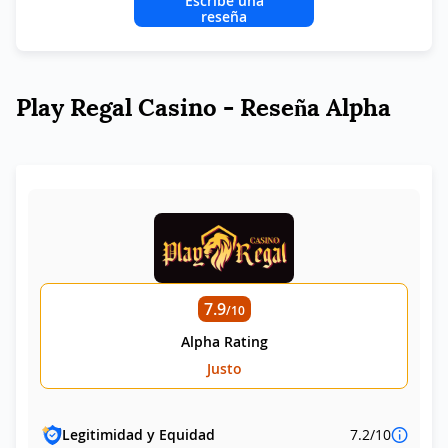
Escribe una
reseña
Play Regal Casino - Reseña Alpha
7.9
/10
Alpha Rating
Justo
Legitimidad y Equidad
7.2/10