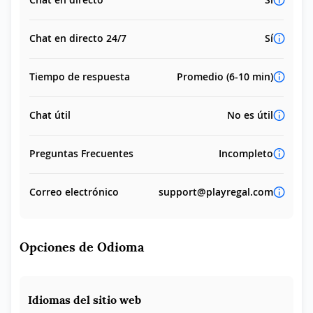
Chat en directo 24/7
Sí
Tiempo de respuesta
Promedio (6-10 min)
Chat útil
No es útil
Preguntas Frecuentes
Incompleto
Correo electrónico
support@playregal.com
Opciones de Odioma
Idiomas del sitio web