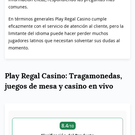
comunes.
En términos generales Play Regal Casino cumple
eficazmente con el servicio de atención al cliente, pero la
limitante del idioma puede hacer perder muchos
jugadores latinos que necesitan solventar sus dudas al
momento.
Play Regal Casino: Tragamonedas,
juegos de mesa y casino en vivo
8.4
/10