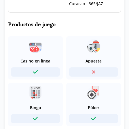
Curacao - 365/JAZ
Productos de juego
Casino en línea
Apuesta
Bingo
Póker