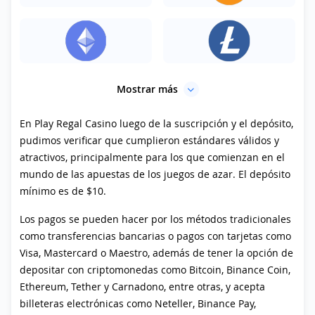
Mostrar más
En Play Regal Casino luego de la suscripción y el depósito,
pudimos verificar que cumplieron estándares válidos y
atractivos, principalmente para los que comienzan en el
mundo de las apuestas de los juegos de azar. El depósito
mínimo es de $10.
Los pagos se pueden hacer por los métodos tradicionales
como transferencias bancarias o pagos con tarjetas como
Visa, Mastercard o Maestro, además de tener la opción de
depositar con criptomonedas como Bitcoin, Binance Coin,
Ethereum, Tether y Carnadono, entre otras, y acepta
billeteras electrónicas como Neteller, Binance Pay,