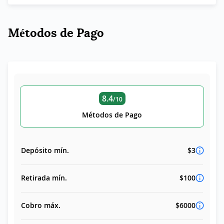
Métodos de Pago
8.4
/10
Métodos de Pago
Depósito mín.
$3
Retirada mín.
$100
Cobro máx.
$6000