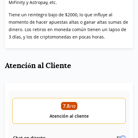
MiFinity y Astropay, etc.
Tiene un reintegro bajo de $2000, lo que influye al
momento de hacer apuestas altas o ganar altas sumas de
dinero. Los retiros en moneda común tienen un lapso de
3 días, y los de criptomonedas en pocas horas.
Atención al Cliente
7.8
/10
Atención al cliente
Chat en directo
Sí