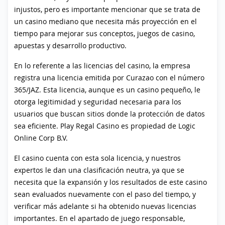
injustos, pero es importante mencionar que se trata de
un casino mediano que necesita más proyección en el
tiempo para mejorar sus conceptos, juegos de casino,
apuestas y desarrollo productivo.
En lo referente a las licencias del casino, la empresa
registra una licencia emitida por Curazao con el número
365/JAZ. Esta licencia, aunque es un casino pequeño, le
otorga legitimidad y seguridad necesaria para los
usuarios que buscan sitios donde la protección de datos
sea eficiente. Play Regal Casino es propiedad de Logic
Online Corp B.V.
El casino cuenta con esta sola licencia, y nuestros
expertos le dan una clasificación neutra, ya que se
necesita que la expansión y los resultados de este casino
sean evaluados nuevamente con el paso del tiempo, y
verificar más adelante si ha obtenido nuevas licencias
importantes. En el apartado de juego responsable,