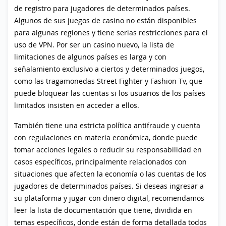
de registro para jugadores de determinados países.
Algunos de sus juegos de casino no están disponibles
para algunas regiones y tiene serias restricciones para el
uso de VPN. Por ser un casino nuevo, la lista de
limitaciones de algunos países es larga y con
señalamiento exclusivo a ciertos y determinados juegos,
como las tragamonedas Street Fighter y Fashion Tv, que
puede bloquear las cuentas si los usuarios de los países
limitados insisten en acceder a ellos.
También tiene una estricta política antifraude y cuenta
con regulaciones en materia económica, donde puede
tomar acciones legales o reducir su responsabilidad en
casos específicos, principalmente relacionados con
situaciones que afecten la economía o las cuentas de los
jugadores de determinados países. Si deseas ingresar a
su plataforma y jugar con dinero digital, recomendamos
leer la lista de documentación que tiene, dividida en
temas específicos, donde están de forma detallada todos