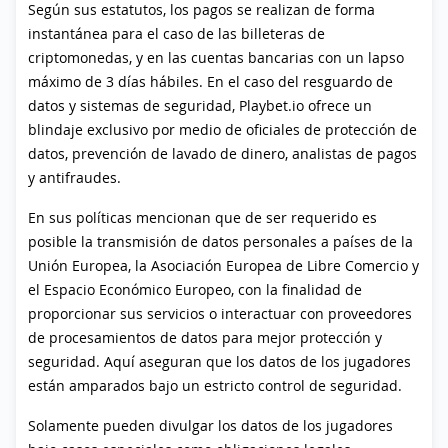
Según sus estatutos, los pagos se realizan de forma
instantánea para el caso de las billeteras de
criptomonedas, y en las cuentas bancarias con un lapso
máximo de 3 días hábiles. En el caso del resguardo de
datos y sistemas de seguridad, Playbet.io ofrece un
blindaje exclusivo por medio de oficiales de protección de
datos, prevención de lavado de dinero, analistas de pagos
y antifraudes.
En sus políticas mencionan que de ser requerido es
posible la transmisión de datos personales a países de la
Unión Europea, la Asociación Europea de Libre Comercio y
el Espacio Económico Europeo, con la finalidad de
proporcionar sus servicios o interactuar con proveedores
de procesamientos de datos para mejor protección y
seguridad. Aquí aseguran que los datos de los jugadores
están amparados bajo un estricto control de seguridad.
Solamente pueden divulgar los datos de los jugadores