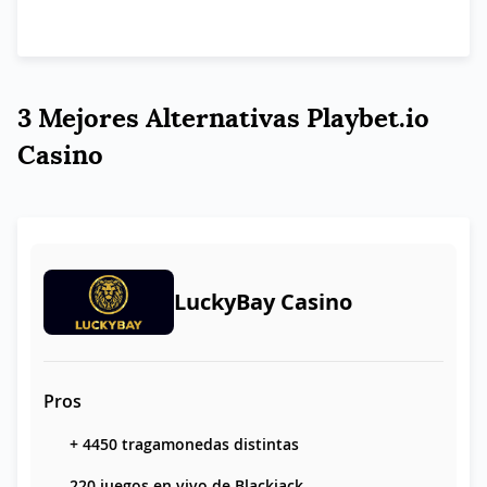
3 Mejores Alternativas Playbet.io
Casino
LuckyBay Casino
Pros
+ 4450 tragamonedas distintas
220 juegos en vivo de Blackjack