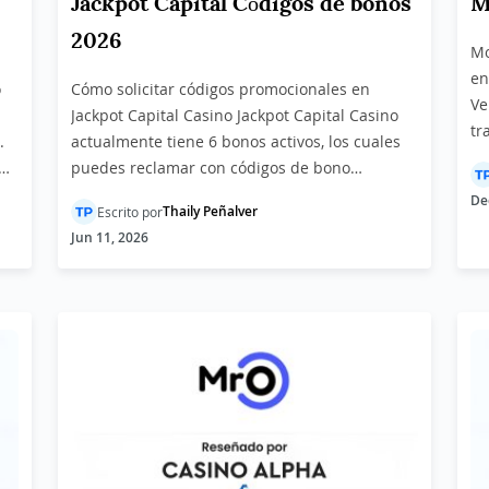
Jackpot Capital Códigos de bonos
M
2026
Mo
en
o
Cómo solicitar códigos promocionales en
Ve
Jackpot Capital Casino Jackpot Capital Casino
tr
.
actualmente tiene 6 bonos activos, los cuales
es
ino
puedes reclamar con códigos de bono
pr
específicos. A diferencia de otros casinos en
De
pe
Thaily Peñalver
Escrito por
línea que activan los bonos automáticamente,
de
Jun 11, 2026
aquí tienes que introducir un código en el
Mo
cajero antes de efectuar el depósito. Código
rá
Tipo Oferta Rollover […]
pa
bi
en