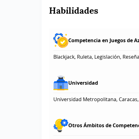
Habilidades
Competencia en Juegos de A
Blackjack, Ruleta, Legislación, Reseñ
Universidad
Universidad Metropolitana, Caracas
Otros Ámbitos de Competen