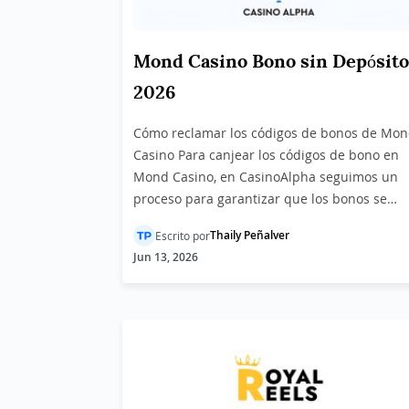
Mond Casino Bono sin Depósito
2026
Cómo reclamar los códigos de bonos de Mo
Casino Para canjear los códigos de bono en
Mond Casino, en CasinoAlpha seguimos un
proceso para garantizar que los bonos se
acrediten. A continuación, te mostramos los
Thaily Peñalver
Escrito por
pasos que nosotros seguimos para
Jun 13, 2026
asegurarnos de que todo esté correcto: ¡Es
fundamental respetar el orden para que el
sistema […]