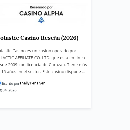
lotastic Casino Reseña (2026)
otastic Casino es un casino operado por
LACTIC AFFILIATE CO. LTD. que está en línea
sde 2009 con licencia de Curazao. Tiene más
 15 años en el sector. Este casino dispone de
 pequeño catálogo de 323 tragamonedas y
Thaily Peñalver
Escrito por
 juegos de casino en vivo de un único
g 04, 2026
oveedor de software. La plataforma solo está
 inglés. Las monedas principales que acepta
n EUR, USD y CAD. El depósito mínimo es de
 y puedes sacar hasta $20.000 con plazo de
go de 3 días. Es hermano de Jackpotcapital
sino y Grandevegas Casino.