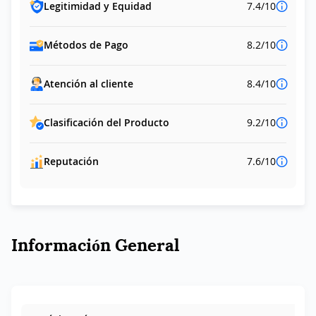
Legitimidad y Equidad
7.4/10
Métodos de Pago
8.2/10
Atención al cliente
8.4/10
Clasificación del Producto
9.2/10
Reputación
7.6/10
Información General