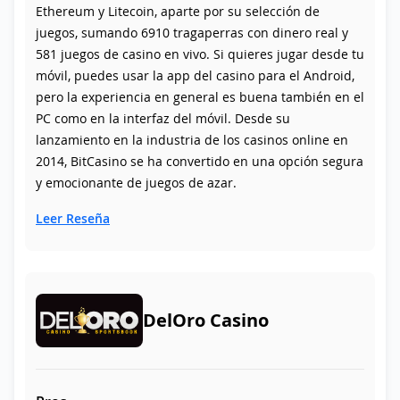
Ethereum y Litecoin, aparte por su selección de
juegos, sumando 6910 tragaperras con dinero real y
581 juegos de casino en vivo. Si quieres jugar desde tu
móvil, puedes usar la app del casino para el Android,
pero la experiencia en general es buena también en el
PC como en la interfaz del móvil. Desde su
lanzamiento en la industria de los casinos online en
2014, BitCasino se ha convertido en una opción segura
y emocionante de juegos de azar.
Leer Reseña
DelOro Casino