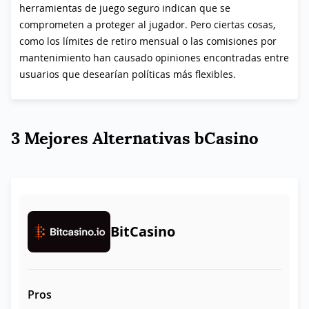
herramientas de juego seguro indican que se
comprometen a proteger al jugador. Pero ciertas cosas,
como los límites de retiro mensual o las comisiones por
mantenimiento han causado opiniones encontradas entre
usuarios que desearían políticas más flexibles.
3 Mejores Alternativas bCasino
BitCasino
Pros