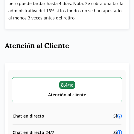
pero puede tardar hasta 4 días. Nota: Se cobra una tarifa
administrativa del 15% si los fondos no se han apostado
al menos 3 veces antes del retiro.
Atención al Cliente
8.4
/10
Atención al cliente
Chat en directo
Sí
Chat en directo 24/7
Sí