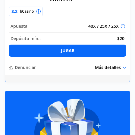
8.2
bCasino
Apuesta:
40X / 25X / 25X
Depósito mín.:
$20
JUGAR
Denunciar
Más detalles