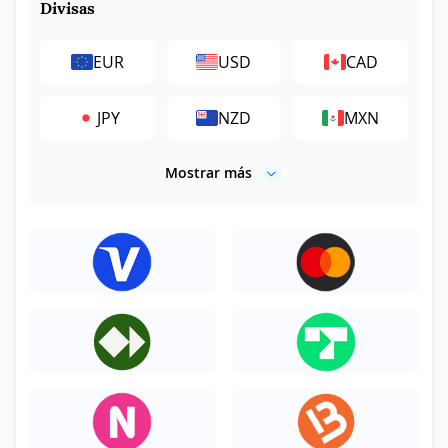
Divisas
EUR
USD
CAD
JPY
NZD
MXN
Mostrar más