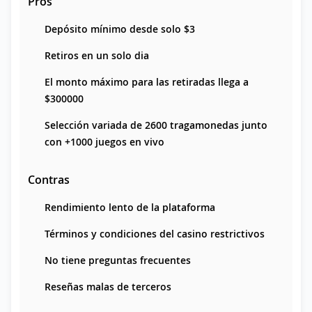
Pros
Depósito mínimo desde solo $3
Retiros en un solo dia
El monto máximo para las retiradas llega a
$300000
Selección variada de 2600 tragamonedas junto
con +1000 juegos en vivo
Contras
Rendimiento lento de la plataforma
Términos y condiciones del casino restrictivos
No tiene preguntas frecuentes
Reseñas malas de terceros