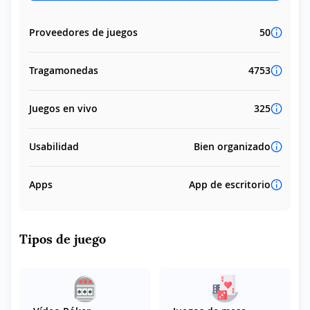
Proveedores de juegos
50
Tragamonedas
4753
Juegos en vivo
325
Usabilidad
Bien organizado
Apps
App de escritorio
Tipos de juego