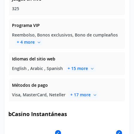
325
Programa VIP
Reembolso, Bonos exclusivos, Bono de cumpleaños
+ 4 more
Idiomas del sitio web
English , Arabic , Spanish
+ 15 more
Métodos de pago
Visa, MasterCard, Neteller
+ 17 more
bCasino Instantáneas