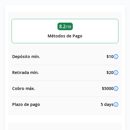
8.2
/10
Métodos de Pago
Depósito mín.
$10
Retirada mín.
$20
Cobro máx.
$5000
Plazo de pago
5 days