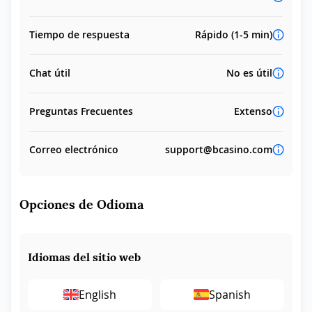
Tiempo de respuesta
Rápido (1-5 min)
Chat útil
No es útil
Preguntas Frecuentes
Extenso
Correo electrónico
support@bcasino.com
Opciones de Odioma
Idiomas del sitio web
English
Spanish