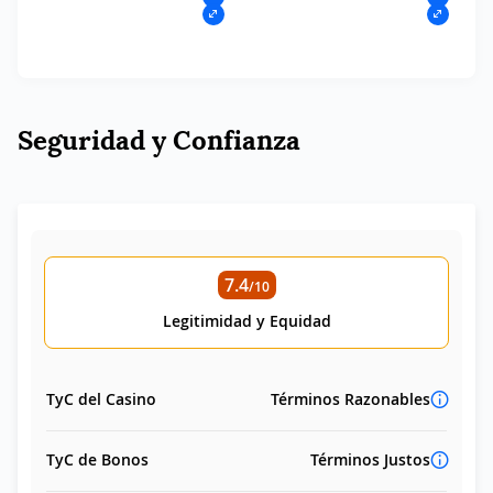
Seguridad y Confianza
7.4
/10
Legitimidad y Equidad
TyC del Casino
Términos Razonables
TyC de Bonos
Términos Justos