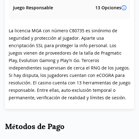
Juego Responsable
13 Opciones
La licencia MGA con número C80735 es sinónimo de
seguridad y protección al jugador. Aparte usa
encriptación SSL para proteger la info personal. Los
juegos vienen de proveedores de la talla de Pragmatic
Play, Evolution Gaming y Play’n Go. Terceros
independientes supervisan de cerca el RNG de los juegos.
Si hay disputa, los jugadores cuentan con eCOGRA para
resolución. El casino cuenta con 13 herramientas de juego
responsable. Entre ellas, auto-exclusión temporal o
permanente, verificación de realidad y límites de sesión.
Métodos de Pago