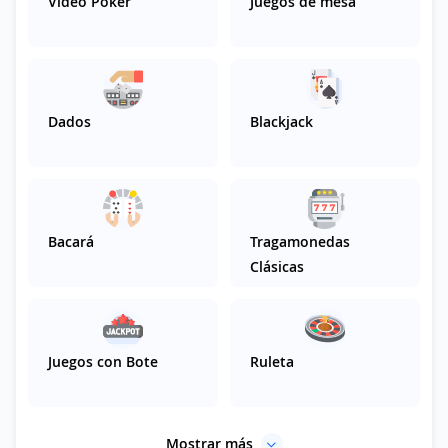
Vídeo Póker
Juegos de mesa
Dados
Blackjack
Bacará
Tragamonedas
Clásicas
Juegos con Bote
Ruleta
Mostrar más