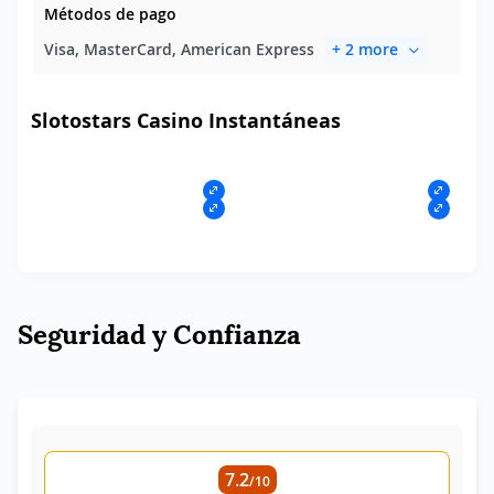
Métodos de pago
Visa, MasterCard, American Express
+ 2 more
Slotostars Casino Instantáneas
Seguridad y Confianza
7.2
/10