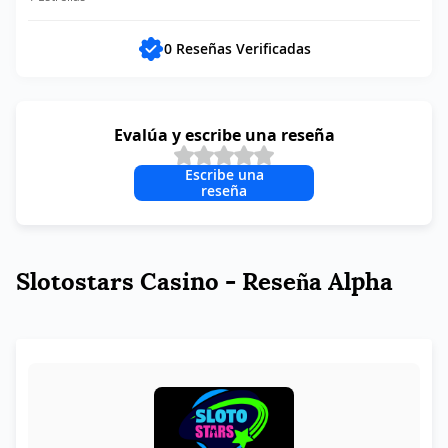
0 Reseñas Verificadas
Evalúa y escribe una reseña
Escribe una
reseña
Slotostars Casino - Reseña Alpha