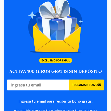
EXCLUSIVO POR EMAIL
ACTIVA 100 GIROS GRATIS SIN DEPÓSITO
RECLAMAR BONO
Ingresa tu email para recibir tu bono gratis.
Al suscribirte, aceptas recibir nuestras actualizaciones de bonos y