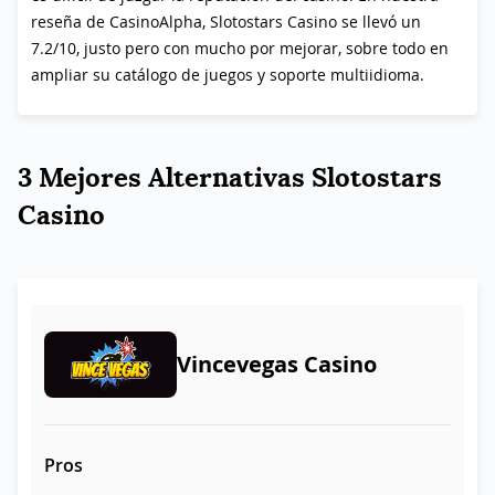
reseña de CasinoAlpha, Slotostars Casino se llevó un
7.2/10, justo pero con mucho por mejorar, sobre todo en
ampliar su catálogo de juegos y soporte multiidioma.
3 Mejores Alternativas Slotostars
Casino
Vincevegas Casino
Pros