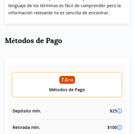
lenguaje de los términos es fácil de comprender pero la
información relevante no es sencilla de encontrar.
Métodos de Pago
7.0
/10
Métodos de Pago
Depósito mín.
$25
Retirada mín.
$100