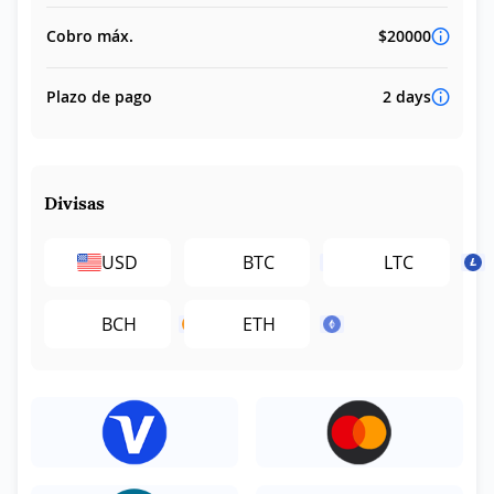
Cobro máx.
$20000
Plazo de pago
2 days
Divisas
USD
BTC
LTC
BCH
ETH