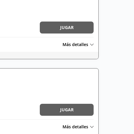
JUGAR
Más detalles
JUGAR
Más detalles