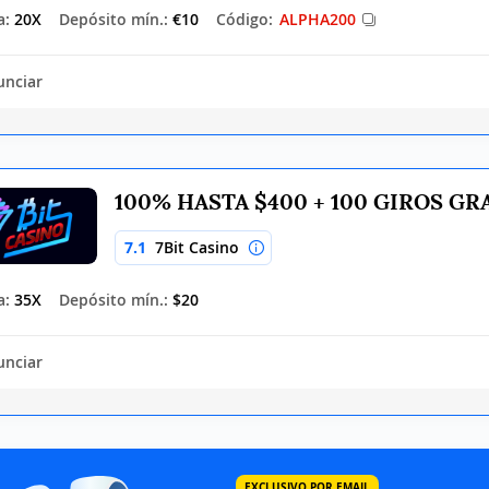
a:
20X
Depósito mín.:
€10
Código:
ALPHA200
unciar
100% HASTA $400 + 100 GIROS GRA
7.1
7Bit Casino
a:
35X
Depósito mín.:
$20
unciar
EXCLUSIVO POR EMAIL