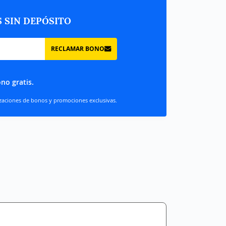
S SIN DEPÓSITO
RECLAMAR BONO
ono gratis.
alizaciones de bonos y promociones exclusivas.