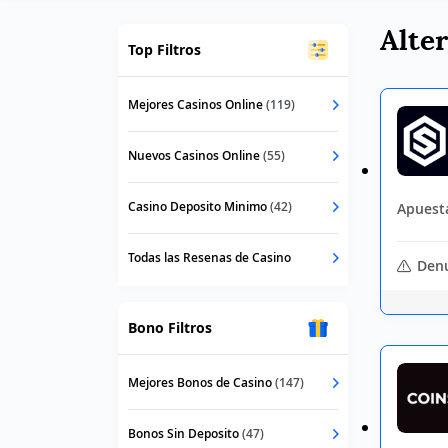
Alte
Top Filtros
Mejores Casinos Online
(119)
Nuevos Casinos Online
(55)
Casino Deposito Minimo
(42)
Apuest
Todas las Resenas de Casino
Den
Bono Filtros
Mejores Bonos de Casino
(147)
Bonos Sin Deposito
(47)