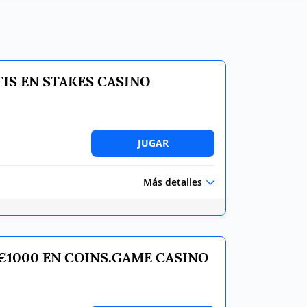
TIS EN STAKES CASINO
JUGAR
Más detalles
 €1000 EN COINS.GAME CASINO