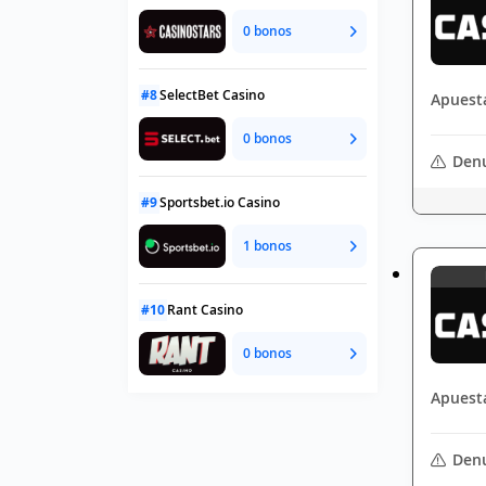
0 bonos
#8
SelectBet Casino
Apuest
0 bonos
Den
#9
Sportsbet.io Casino
1 bonos
#10
Rant Casino
0 bonos
Apuest
Den