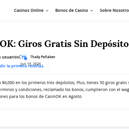
Casinos Online
Bonos de Casino
Sobre Nosotr
OK: Giros Gratis Sin Depósit
s usuarios
Thaily Peñalver
Jun 19, 2026
dir la primera reseña
$6,000 en los primeros tres depósitos; Plus, tienes 50 giros gratis
términos y condiciones, reclamado los bonos, cumplieron con el w
ones para los bonos de CasinOK en Agosto