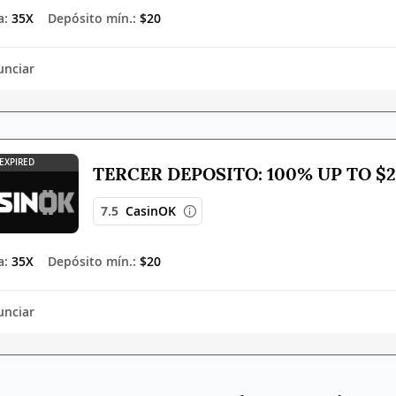
a:
35X
Depósito mín.:
$20
unciar
EXPIRED
TERCER DEPOSITO: 100% UP TO $
7.5
CasinOK
a:
35X
Depósito mín.:
$20
unciar