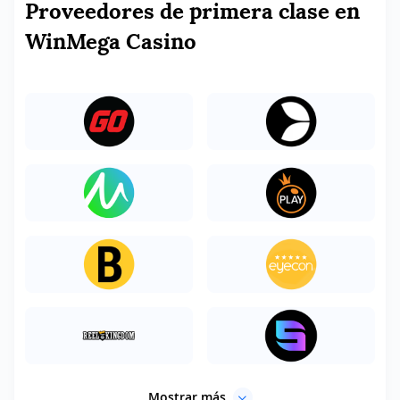
Proveedores de primera clase en
WinMega Casino
Mostrar más