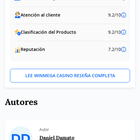
Atención al cliente
9.2/10
Clasificación del Producto
9.2/10
Reputación
7.2/10
LEE WINMEGA CASINO RESEÑA COMPLETA
Autores
Autor
Daniel Damato