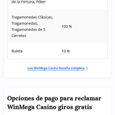
de la Fortuna, Póker
Tragamonedas Clásicas,
Tragamonedas,
100 %
Tragamonedas de 5
Carretes
Ruleta
10 %
Lee WinMega Casino Reseña completa
Opciones de pago para reclamar
WinMega Casino giros gratis