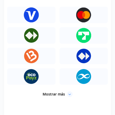
Mostrar más