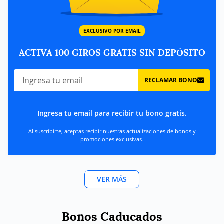
EXCLUSIVO POR EMAIL
ACTIVA 100 GIROS GRATIS SIN DEPÓSITO
RECLAMAR BONO
Ingresa tu email para recibir tu bono gratis.
Al suscribirte, aceptas recibir nuestras actualizaciones de bonos y
promociones exclusivas.
VER MÁS
Bonos Caducados