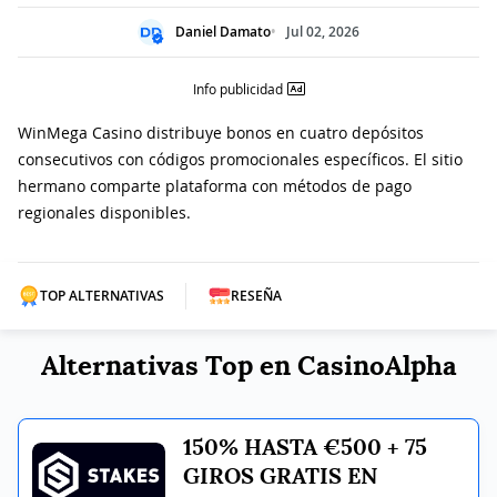
Daniel Damato
Jul 02, 2026
Info publicidad
WinMega Casino distribuye bonos en cuatro depósitos
consecutivos con códigos promocionales específicos. El sitio
hermano comparte plataforma con métodos de pago
regionales disponibles.
TOP ALTERNATIVAS
RESEÑA
Alternativas Top en CasinoAlpha
150% HASTA €500 + 75
GIROS GRATIS EN