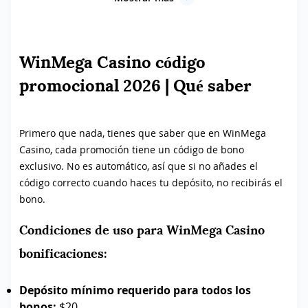
WinMega Casino código
promocional 2026 | Qué saber
Primero que nada, tienes que saber que en WinMega
Casino, cada promoción tiene un código de bono
exclusivo. No es automático, así que si no añades el
código correcto cuando haces tu depósito, no recibirás el
bono.
Condiciones de uso para WinMega Casino
bonificaciones:
Depósito mínimo requerido para todos los
bonos:
$20