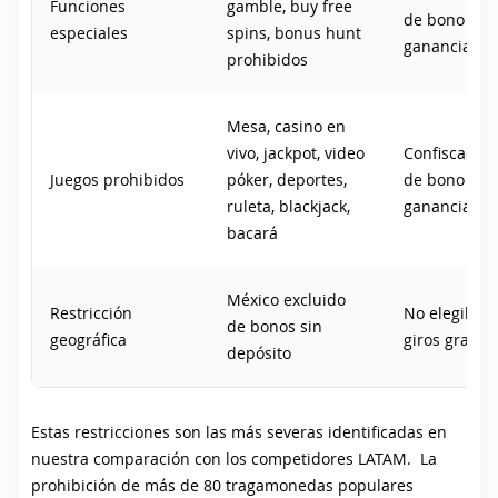
Funciones
gamble, buy free
de bono +
especiales
spins, bonus hunt
ganancias
prohibidos
Mesa, casino en
vivo, jackpot, video
Confiscación
Juegos prohibidos
póker, deportes,
de bono +
ruleta, blackjack,
ganancias
bacará
México excluido
Restricción
No elegible 
de bonos sin
geográfica
giros gratis
depósito
Estas restricciones son las más severas identificadas en
nuestra comparación con los competidores LATAM. La
prohibición de más de 80 tragamonedas populares