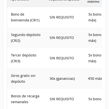
máximo
Bono de
5x bono (€2,
SIN REQUISITO
bienvenida (CRI1)
máx)
Segundo depósito
5x bono (€5,
SIN REQUISITO
(CRI2)
máx)
Tercer depósito
5x bono (€2,
SIN REQUISITO
(CRI3)
máx)
Giros gratis sin
30x (ganancias)
€50 máximo
depósito
Bonos de recarga
SIN REQUISITO
5x bono
semanales