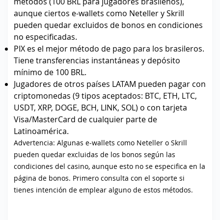
métodos (100 BRL para jugadores brasileños),
aunque ciertos e-wallets como Neteller y Skrill
pueden quedar excluidos de bonos en condiciones
no especificadas.
PIX es el mejor método de pago para los brasileros.
Tiene transferencias instantáneas y depósito
mínimo de 100 BRL.
Jugadores de otros países LATAM pueden pagar con
criptomonedas (9 tipos aceptados: BTC, ETH, LTC,
USDT, XRP, DOGE, BCH, LINK, SOL) o con tarjeta
Visa/MasterCard de cualquier parte de
Latinoamérica.
Advertencia: Algunas e-wallets como Neteller o Skrill
pueden quedar excluidas de los bonos según las
condiciones del casino, aunque esto no se especifica en la
página de bonos. Primero consulta con el soporte si
tienes intención de emplear alguno de estos métodos.