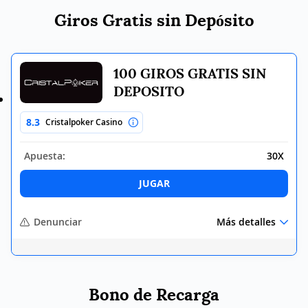
Giros Gratis sin Depósito
100 GIROS GRATIS SIN
DEPOSITO
8.3
Cristalpoker Casino
Apuesta:
30X
JUGAR
Denunciar
Más detalles
Bono de Recarga