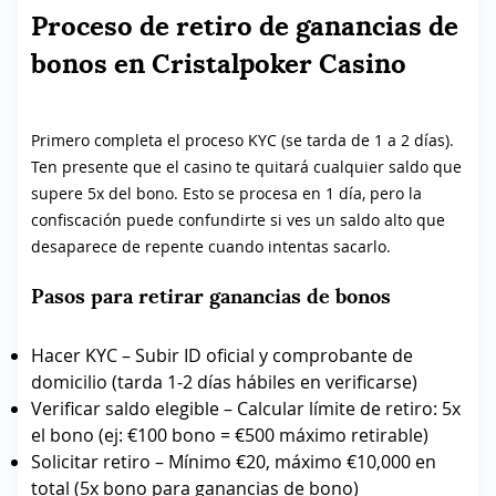
Proceso de retiro de ganancias de
bonos en Cristalpoker Casino
Primero completa el proceso KYC (se tarda de 1 a 2 días).
Ten presente que el casino te quitará cualquier saldo que
supere 5x del bono. Esto se procesa en 1 día, pero la
confiscación puede confundirte si ves un saldo alto que
desaparece de repente cuando intentas sacarlo.
Pasos para retirar ganancias de bonos
Hacer KYC – Subir ID oficial y comprobante de
domicilio (tarda 1-2 días hábiles en verificarse)
Verificar saldo elegible – Calcular límite de retiro: 5x
el bono (ej: €100 bono = €500 máximo retirable)
Solicitar retiro – Mínimo €20, máximo €10,000 en
total (5x bono para ganancias de bono)