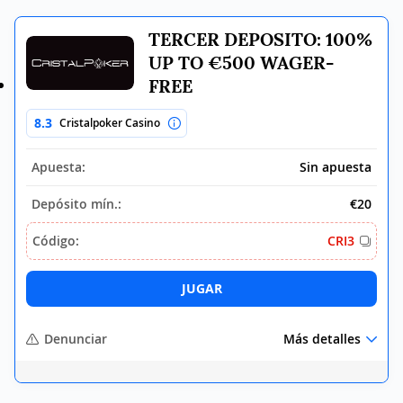
TERCER DEPOSITO: 100%
UP TO €500 WAGER-
FREE
8.3
Cristalpoker Casino
Apuesta:
Sin apuesta
Depósito mín.:
€20
Código:
CRI3
JUGAR
Denunciar
Más detalles