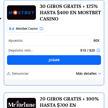
30 GIROS GRATIS + 125%
HASTA $400 EN MOSTBET
CASINO
8.4
Mostbet Casino
Apuesta:
60X
Depósito mín.:
$10 / $20
JUGAR
Denunciar
Más detalles
20 GIROS GRATIS + 100%
HASTA $700 EN