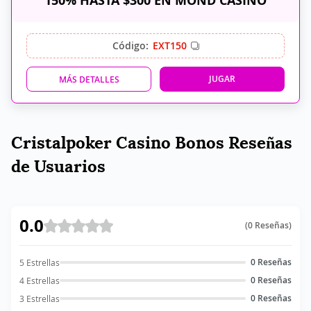
150% HASTA $300 EN MOND CASINO
Código:
EXT150
JUGAR
MÁS DETALLES
Cristalpoker Casino Bonos Reseñas
de Usuarios
0.0
(
0
Reseñas
)
0
Reseñas
5 Estrellas
0
Reseñas
4 Estrellas
0
Reseñas
3 Estrellas