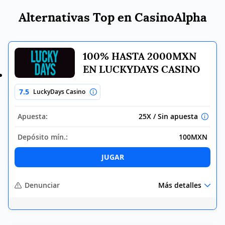
Alternativas Top en CasinoAlpha
100% HASTA 2000MXN
EN LUCKYDAYS CASINO
7.5
LuckyDays Casino
Apuesta:
25X / Sin apuesta
Depósito mín.:
100MXN
JUGAR
Denunciar
Más detalles