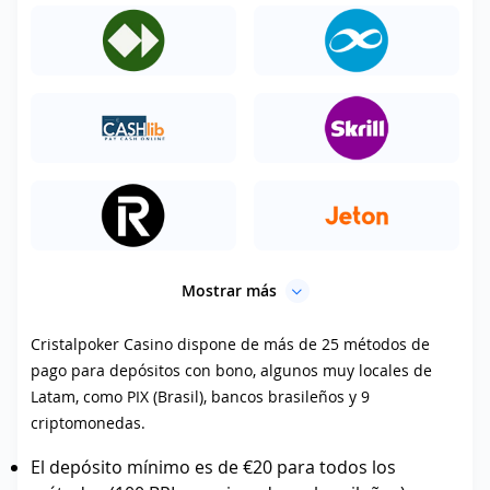
Mostrar más
Cristalpoker Casino dispone de más de 25 métodos de
pago para depósitos con bono, algunos muy locales de
Latam, como PIX (Brasil), bancos brasileños y 9
criptomonedas.
El depósito mínimo es de €20 para todos los