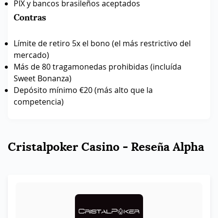
PIX y bancos brasileños aceptados
Contras
Límite de retiro 5x el bono (el más restrictivo del
mercado)
Más de 80 tragamonedas prohibidas (incluída
Sweet Bonanza)
Depósito mínimo €20 (más alto que la
competencia)
Cristalpoker Casino - Reseña Alpha