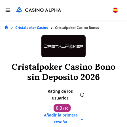
Cristalpoker Casino
Cristalpoker Casino Bonos
Cristalpoker Casino Bono
sin Deposito 2026
Rating de los
usuarios
0.0
/10
Añadir la primera
reseña