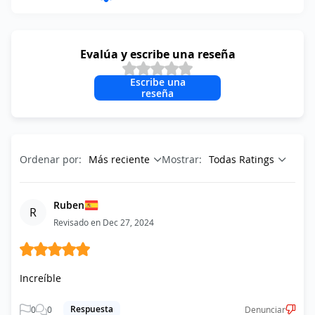
Evalúa y escribe una reseña
Escribe una
reseña
Ordenar por:
Más reciente
Mostrar:
Todas Ratings
Ruben
R
Revisado en Dec 27, 2024
Increíble
Respuesta
0
0
Denunciar