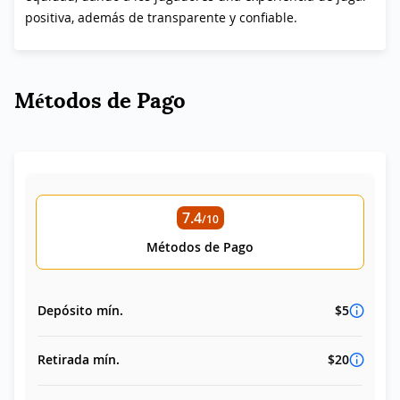
positiva, además de transparente y confiable.
Métodos de Pago
7.4
/10
Métodos de Pago
Depósito mín.
$5
Retirada mín.
$20