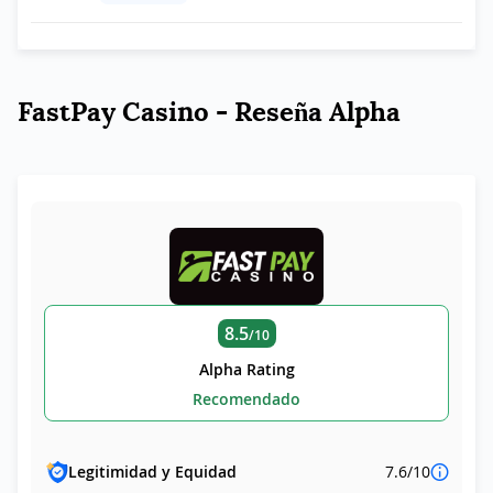
FastPay Casino - Reseña Alpha
8.5
/10
Alpha Rating
Recomendado
Legitimidad y Equidad
7.6/10