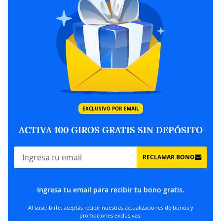
EXCLUSIVO POR EMAIL
ACTIVA 100 GIROS GRATIS SIN DEPÓSITO
RECLAMAR BONO
Ingresa tu email para recibir tu bono gratis.
Al suscribirte, aceptas recibir nuestras actualizaciones de bonos y
promociones exclusivas.