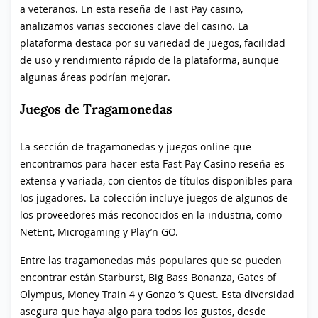
a veteranos. En esta reseña de Fast Pay casino,
analizamos varias secciones clave del casino. La
plataforma destaca por su variedad de juegos, facilidad
de uso y rendimiento rápido de la plataforma, aunque
algunas áreas podrían mejorar.
Juegos de Tragamonedas
La sección de tragamonedas y juegos online que
encontramos para hacer esta Fast Pay Casino reseña es
extensa y variada, con cientos de títulos disponibles para
los jugadores. La colección incluye juegos de algunos de
los proveedores más reconocidos en la industria, como
NetEnt, Microgaming y Play’n GO.
Entre las tragamonedas más populares que se pueden
encontrar están Starburst, Big Bass Bonanza, Gates of
Olympus, Money Train 4 y Gonzo ‘s Quest. Esta diversidad
asegura que haya algo para todos los gustos, desde