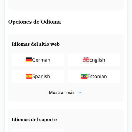
Opciones de Odioma
Idiomas del sitio web
German
English
Spanish
Estonian
Mostrar más
Idiomas del soporte