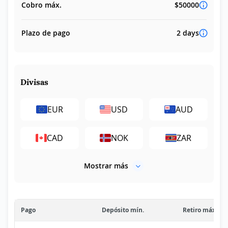
Cobro máx.
$50000
Plazo de pago
2 days
Divisas
EUR
USD
AUD
CAD
NOK
ZAR
Mostrar más
Pago
Depósito mín.
Retiro máx.