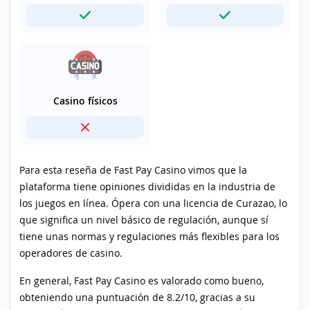
Casino físicos
Para esta reseña de Fast Pay Casino vimos que la
plataforma tiene opiniones divididas en la industria de
los juegos en línea. Ópera con una licencia de Curazao, lo
que significa un nivel básico de regulación, aunque sí
tiene unas normas y regulaciones más flexibles para los
operadores de casino.
En general, Fast Pay Casino es valorado como bueno,
obteniendo una puntuación de 8.2/10, gracias a su