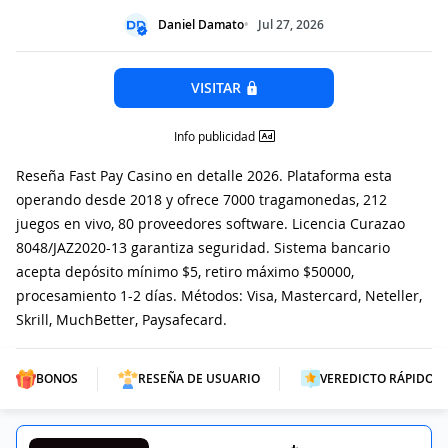
Daniel Damato
Jul 27, 2026
VISITAR
Info publicidad
Reseña Fast Pay Casino en detalle 2026. Plataforma esta
operando desde 2018 y ofrece 7000 tragamonedas, 212
juegos en vivo, 80 proveedores software. Licencia Curazao
8048/JAZ2020-13 garantiza seguridad. Sistema bancario
acepta depósito mínimo $5, retiro máximo $50000,
procesamiento 1-2 días. Métodos: Visa, Mastercard, Neteller,
Skrill, MuchBetter, Paysafecard.
BONOS
RESEÑA DE USUARIO
VEREDICTO RÁPIDO