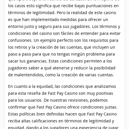
los casos esto significa que recibe bajas puntuaciones en
términos de legitimidad. Pero la realidad de este casino
es que han implementado medidas para ofrecer un
entorno justo y seguro para sus jugadores. Los términos y
condiciones del casino son fáciles de entender para evitar
confusiones. Un ejemplo perfecto son los requisitos para
los retiros y la creación de las cuentas, que incluyen un
paso a paso para que no tengas ningún problema para
sacar tus ganancias. Estas condiciones permiten a los
jugadores saber a qué atenerse y reducir la posibilidad
de malentendidos, como la creación de varias cuentas.
En cuanto a la equidad, las condiciones que analizamos
para esta reseña de Fast Pay Casino son muy positivas
para los usuarios. De nuestras revisiones, podemos
confirmar que Fast Pay Casino ofrece condiciones justas.
Estas políticas bien definidas hacen que Fast Pay Casino
reciba altas calificaciones en términos de legitimidad y
equidad, dando a los jugadores una experiencia de jugar