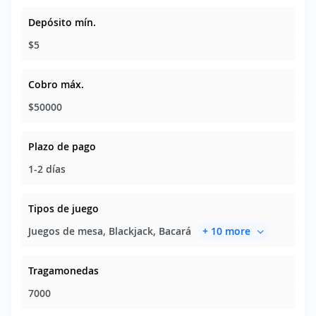
Depósito mín.
$5
Cobro máx.
$50000
Plazo de pago
1-2 días
Tipos de juego
Juegos de mesa, Blackjack, Bacará
+ 10 more
Tragamonedas
7000