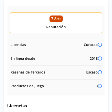
7.8
/10
Reputación
Licencias
Curacao
En línea desde
2018
Reseñas de Terceros
Escaso
Productos de juego
3
Licencias