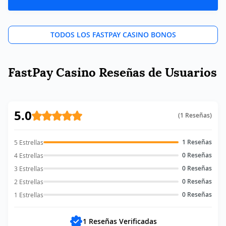
TODOS LOS FASTPAY CASINO BONOS
FastPay Casino Reseñas de Usuarios
5.0
(
1
Reseñas
)
1
Reseñas
5 Estrellas
0
Reseñas
4 Estrellas
0
Reseñas
3 Estrellas
0
Reseñas
2 Estrellas
0
Reseñas
1 Estrellas
1 Reseñas Verificadas