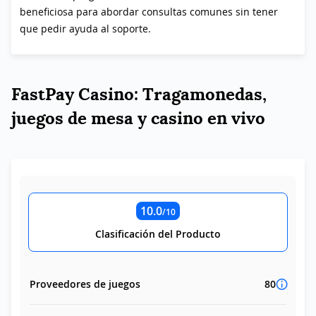
beneficiosa para abordar consultas comunes sin tener
que pedir ayuda al soporte.
FastPay Casino: Tragamonedas,
juegos de mesa y casino en vivo
10.0
/10
Clasificación del Producto
Proveedores de juegos
80