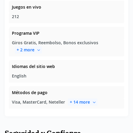
Juegos en vivo
212
Programa VIP
Giros Gratis, Reembolso, Bonos exclusivos
+ 2 more
Idiomas del sitio web
English
Métodos de pago
Visa, MasterCard, Neteller
+ 14 more