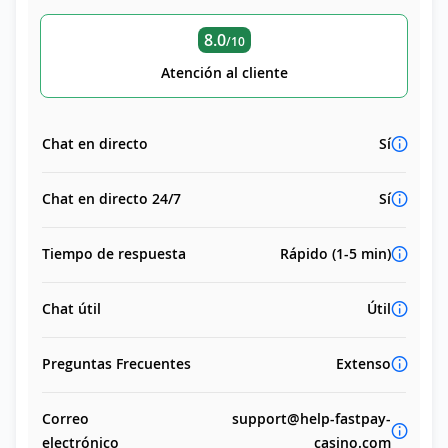
8.0
/10
Atención al cliente
Chat en directo
Sí
Chat en directo 24/7
Sí
Tiempo de respuesta
Rápido (1-5 min)
Chat útil
Útil
Preguntas Frecuentes
Extenso
Correo
support@help-fastpay-
electrónico
casino.com