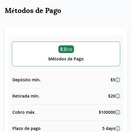
Métodos de Pago
8.0
/10
Métodos de Pago
Depósito mín.
$5
Retirada mín.
$20
Cobro máx.
$100000
Plazo de pago
5 days