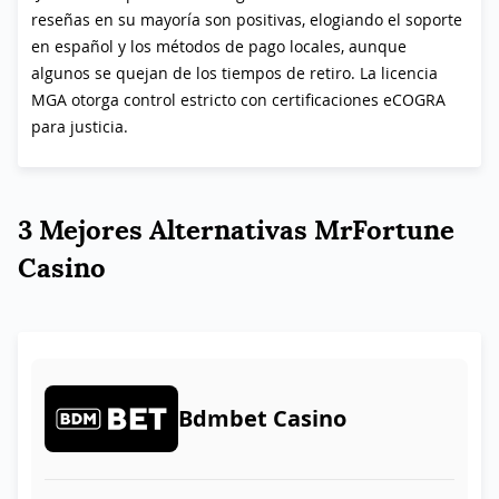
reseñas en su mayoría son positivas, elogiando el soporte
en español y los métodos de pago locales, aunque
algunos se quejan de los tiempos de retiro. La licencia
MGA otorga control estricto con certificaciones eCOGRA
para justicia.
3 Mejores Alternativas MrFortune
Casino
Bdmbet Casino