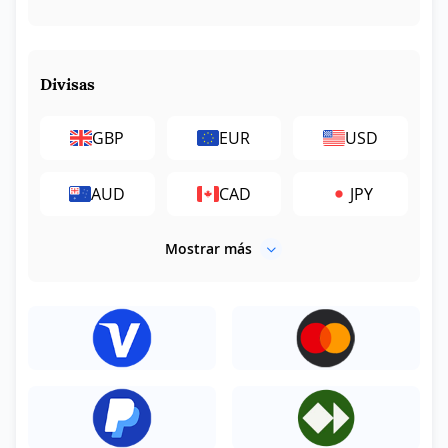
Divisas
GBP
EUR
USD
AUD
CAD
JPY
Mostrar más