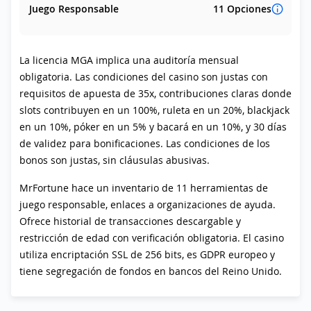
Juego Responsable
11 Opciones
La licencia MGA implica una auditoría mensual
obligatoria. Las condiciones del casino son justas con
requisitos de apuesta de 35x, contribuciones claras donde
slots contribuyen en un 100%, ruleta en un 20%, blackjack
en un 10%, póker en un 5% y bacará en un 10%, y 30 días
de validez para bonificaciones. Las condiciones de los
bonos son justas, sin cláusulas abusivas.
MrFortune hace un inventario de 11 herramientas de
juego responsable, enlaces a organizaciones de ayuda.
Ofrece historial de transacciones descargable y
restricción de edad con verificación obligatoria. El casino
utiliza encriptación SSL de 256 bits, es GDPR europeo y
tiene segregación de fondos en bancos del Reino Unido.