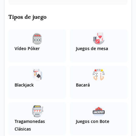
Tipos de juego
Vídeo Póker
Juegos de mesa
Blackjack
Bacará
Tragamonedas
Juegos con Bote
Clásicas