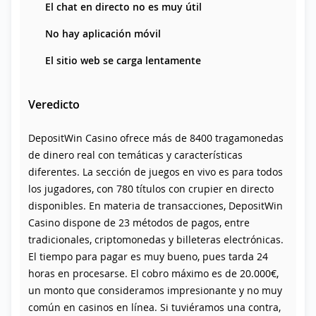
El chat en directo no es muy útil
No hay aplicación móvil
El sitio web se carga lentamente
Veredicto
DepositWin Casino ofrece más de 8400 tragamonedas
de dinero real con temáticas y características
diferentes. La sección de juegos en vivo es para todos
los jugadores, con 780 títulos con crupier en directo
disponibles. En materia de transacciones, DepositWin
Casino dispone de 23 métodos de pagos, entre
tradicionales, criptomonedas y billeteras electrónicas.
El tiempo para pagar es muy bueno, pues tarda 24
horas en procesarse. El cobro máximo es de 20.000€,
un monto que consideramos impresionante y no muy
común en casinos en línea. Si tuviéramos una contra,