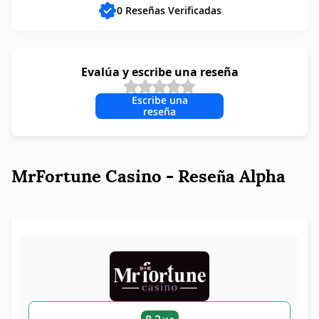
0 Reseñas Verificadas
Evalúa y escribe una reseña
Escribe una
reseña
MrFortune Casino - Reseña Alpha