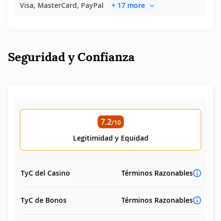
Visa, MasterCard, PayPal
+ 17 more
Seguridad y Confianza
7.2
/10
Legitimidad y Equidad
TyC del Casino
Términos Razonables
TyC de Bonos
Términos Razonables