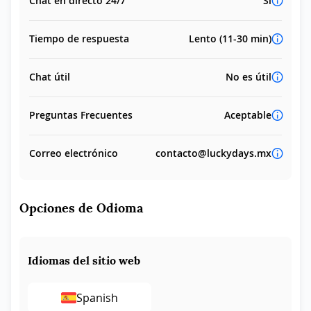
Chat en directo 24/7
Sí
Tiempo de respuesta
Lento (11-30 min)
Chat útil
No es útil
Preguntas Frecuentes
Aceptable
Correo electrónico
contacto@luckydays.mx
Opciones de Odioma
Idiomas del sitio web
Spanish