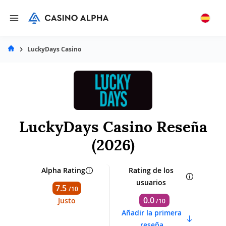
LuckyDays Casino
LuckyDays Casino Reseña
(2026)
Alpha Rating
Rating de los
usuarios
7.5
/10
0.0
Justo
/10
Añadir la primera
reseña