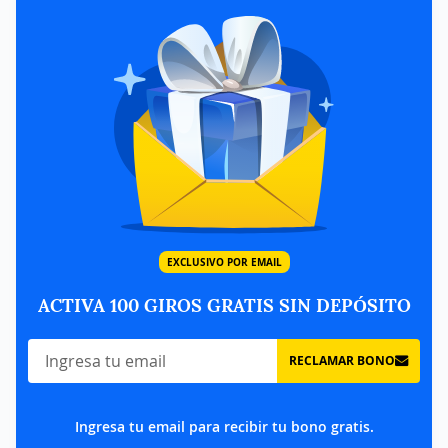
EXCLUSIVO POR EMAIL
ACTIVA 100 GIROS GRATIS SIN DEPÓSITO
RECLAMAR BONO
Ingresa tu email para recibir tu bono gratis.