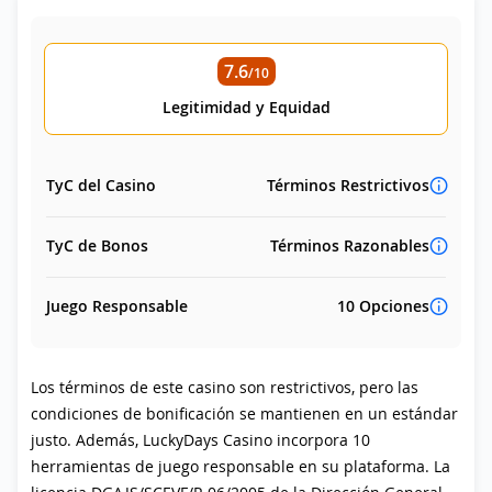
7.6
/10
Legitimidad y Equidad
TyC del Casino
Términos Restrictivos
TyC de Bonos
Términos Razonables
Juego Responsable
10 Opciones
Los términos de este casino son restrictivos, pero las
condiciones de bonificación se mantienen en un estándar
justo. Además, LuckyDays Casino incorpora 10
herramientas de juego responsable en su plataforma. La