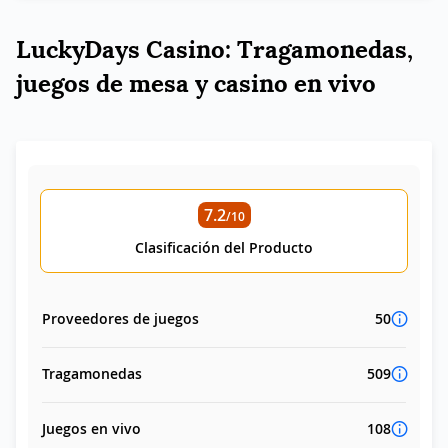
LuckyDays Casino: Tragamonedas,
juegos de mesa y casino en vivo
7.2
/10
Clasificación del Producto
Proveedores de juegos
50
Tragamonedas
509
Juegos en vivo
108