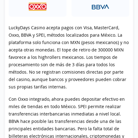
LuckyDays Casino acepta pagos con Visa, MasterCard,
Oxxo, BBVA y SPEI, métodos localizados para México. La
plataforma solo funciona con MXN (pesos mexicanos) y no
acepta otras monedas. El tope de retiro de 300000 MXN
favorece a los highrollers mexicanos. Los tiempos de
procesamiento son de más de 3 días para todos los
métodos. No se registran comisiones directas por parte
del casino, aunque bancos y proveedores pueden cobrar
sus propias tarifas internas.
Con Oxxo integrado, ahora puedes depositar efectivo en
miles de tiendas en todo México. SPEI permite realizar
transferencias interbancarias inmediatas a nivel local.
BBVA hace posible las transferencias desde una de las
principales entidades bancarias. Pero la falta total de
billeteras electrónicas internacionales, criptomonedas y