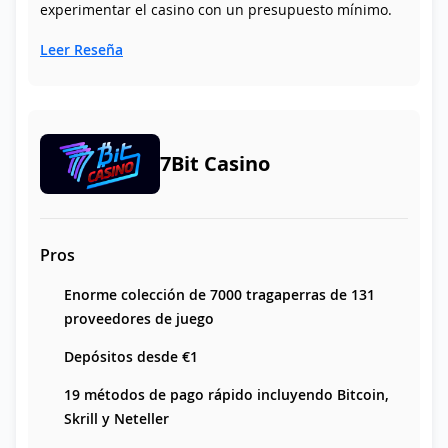
experimentar el casino con un presupuesto mínimo.
Leer Reseña
7Bit Casino
Pros
Enorme colección de 7000 tragaperras de 131
proveedores de juego
Depósitos desde
€
1
19 métodos de pago rápido incluyendo Bitcoin,
Skrill y Neteller