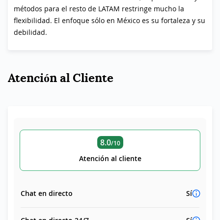
métodos para el resto de LATAM restringe mucho la
flexibilidad. El enfoque sólo en México es su fortaleza y su
debilidad.
Atención al Cliente
8.0
/10
Atención al cliente
Chat en directo
Sí