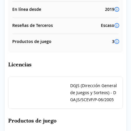
En línea desde
2019
Reseñas de Terceros
Escaso
Productos de juego
3
Licencias
DGJS (Dirección General
de Juegos y Sorteos) - D
GAJS/SCEVF/P-06/2005
Productos de juego