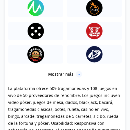
Mostrar más
La plataforma ofrece 509 tragamonedas y 108 juegos en
vivo de 50 proveedores de renombre. Los juegos incluyen
video póker, juegos de mesa, dados, blackjack, bacará,
tragamonedas clásicas, botes, ruleta, casino en vivo,
bingo, arcade, tragamonedas de 5 carretes, sic bo, rueda
de la fortuna y póker. Usabilidad: Responsiva con