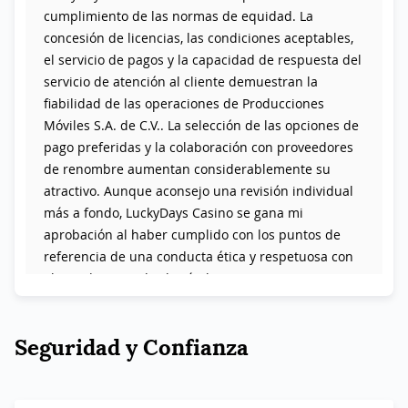
cumplimiento de las normas de equidad. La
concesión de licencias, las condiciones aceptables,
el servicio de pagos y la capacidad de respuesta del
servicio de atención al cliente demuestran la
fiabilidad de las operaciones de Producciones
Móviles S.A. de C.V.. La selección de las opciones de
pago preferidas y la colaboración con proveedores
de renombre aumentan considerablemente su
atractivo. Aunque aconsejo una revisión individual
más a fondo, LuckyDays Casino se gana mi
aprobación al haber cumplido con los puntos de
referencia de una conducta ética y respetuosa con
el jugador en todos los ámbitos, con una
clasificación de 7.5 sobre 10.»
Seguridad y Confianza