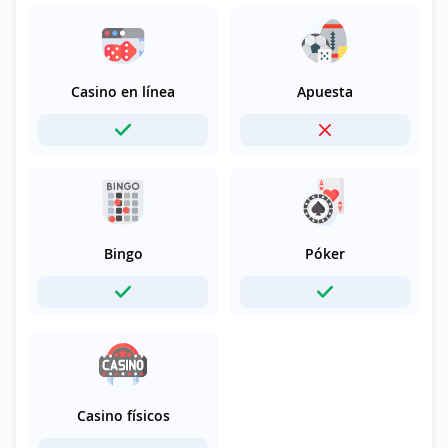
Casino en línea
Apuesta
Bingo
Póker
Casino físicos