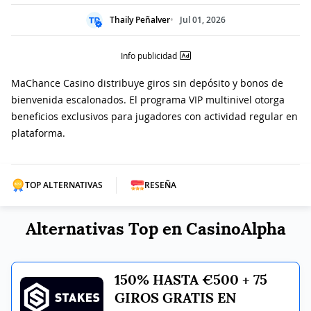
Thaily Peñalver
Jul 01, 2026
Info publicidad
MaChance Casino distribuye giros sin depósito y bonos de
bienvenida escalonados. El programa VIP multinivel otorga
beneficios exclusivos para jugadores con actividad regular en
plataforma.
TOP ALTERNATIVAS
RESEÑA
Alternativas Top en CasinoAlpha
150% HASTA €500 + 75
GIROS GRATIS EN