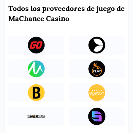
Todos los proveedores de juego de
MaChance Casino