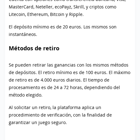
MasterCard, Neteller, ecoPayz, Skrill, y criptos como
Litecoin, Ethereum, Bitcoin y Ripple.
El depósito mínimo es de 20 euros. Los mismos son
instantáneos.
Métodos de retiro
Se pueden retirar las ganancias con los mismos métodos
de depósitos. El retiro mínimo es de 100 euros. El máximo
de retiro es de 4.000 euros diarios. El tiempo de
procesamiento es de 24 a 72 horas, dependiendo del
método elegido.
Al solicitar un retiro, la plataforma aplica un
procedimiento de verificación, con la finalidad de
garantizar un juego seguro.