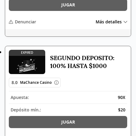
JUGAR
Denunciar
Más detalles
EXPIRED
SEGUNDO DEPOSITO:
100% HASTA $1000
8.0
MaChance Casino
Apuesta:
90X
Depósito mín.:
$20
JUGAR