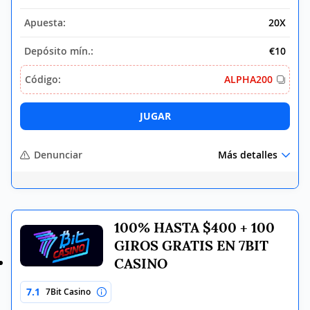
Apuesta:
20X
Depósito mín.:
€10
Código:
ALPHA200
JUGAR
Denunciar
Más detalles
100% HASTA $400 + 100
GIROS GRATIS EN 7BIT
CASINO
7.1
7Bit Casino