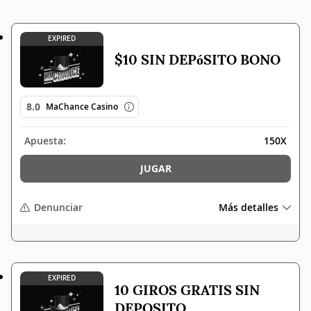
EXPIRED
$10 SIN DEPóSITO BONO
8.0
MaChance Casino
Apuesta:
150X
JUGAR
Denunciar
Más detalles
EXPIRED
10 GIROS GRATIS SIN
DEPOSITO