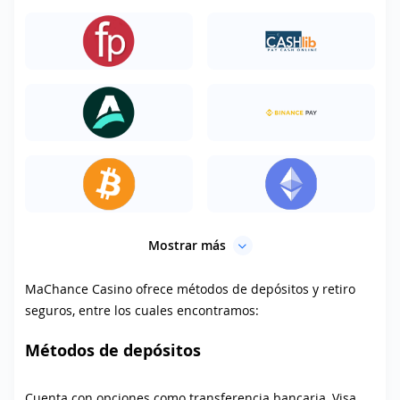
Mostrar más
MaChance Casino ofrece métodos de depósitos y retiro
seguros, entre los cuales encontramos:
Métodos de depósitos
Cuenta con opciones como transferencia bancaria, Visa,