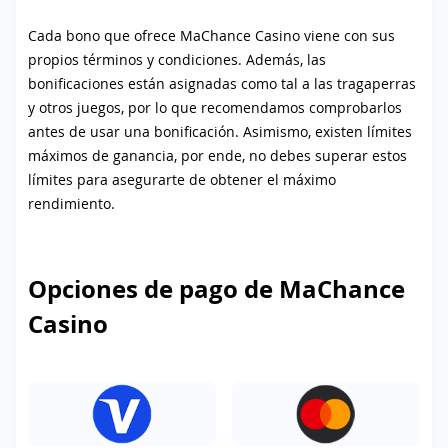
Cada bono que ofrece MaChance Casino viene con sus
propios términos y condiciones. Además, las
bonificaciones están asignadas como tal a las tragaperras
y otros juegos, por lo que recomendamos comprobarlos
antes de usar una bonificación. Asimismo, existen límites
máximos de ganancia, por ende, no debes superar estos
límites para asegurarte de obtener el máximo
rendimiento.
Opciones de pago de MaChance
Casino