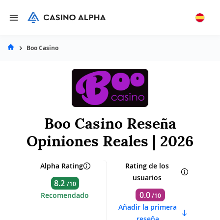
Boo Casino
Boo Casino Reseña
Opiniones Reales | 2026
Alpha Rating
Rating de los
usuarios
8.2
/10
0.0
Recomendado
/10
Añadir la primera
reseña