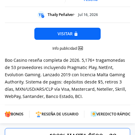
Thaily Peñalver
Jul 16, 2026
VISITAR
Info publicidad
Boo Casino reseña completa de 2026. 5,176+ tragamonedas
de 53 proveedores incluyendo Pragmatic Play, NetEnt,
Evolution Gaming. Lanzado 2019 con licencia Malta Gaming
Authority. Sistema de pagos: depósitos desde $5, retiros 3
días, MXN/USD/ARS/CLP vía Visa, Mastercard, Neteller, Skrill,
WebPay, Santander, Banco Estado, BCI.
BONOS
RESEÑA DE USUARIO
VEREDICTO RÁPIDO