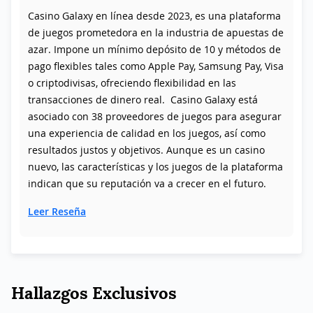
Casino Galaxy en línea desde 2023, es una plataforma
de juegos prometedora en la industria de apuestas de
azar. Impone un mínimo depósito de 10 y métodos de
pago flexibles tales como Apple Pay, Samsung Pay, Visa
o criptodivisas, ofreciendo flexibilidad en las
transacciones de dinero real. Casino Galaxy está
asociado con 38 proveedores de juegos para asegurar
una experiencia de calidad en los juegos, así como
resultados justos y objetivos. Aunque es un casino
nuevo, las características y los juegos de la plataforma
indican que su reputación va a crecer en el futuro.
Leer Reseña
Hallazgos Exclusivos