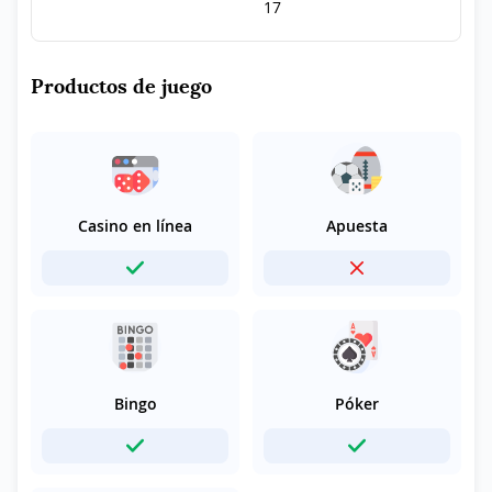
17
Productos de juego
Casino en línea
Apuesta
Bingo
Póker