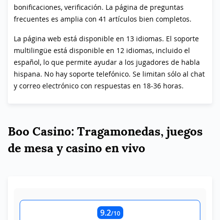
bonificaciones, verificación. La página de preguntas
frecuentes es amplia con 41 artículos bien completos.
La página web está disponible en 13 idiomas. El soporte
multilingüe está disponible en 12 idiomas, incluido el
español, lo que permite ayudar a los jugadores de habla
hispana. No hay soporte telefónico. Se limitan sólo al chat
y correo electrónico con respuestas en 18-36 horas.
Boo Casino: Tragamonedas, juegos
de mesa y casino en vivo
9.2
/10