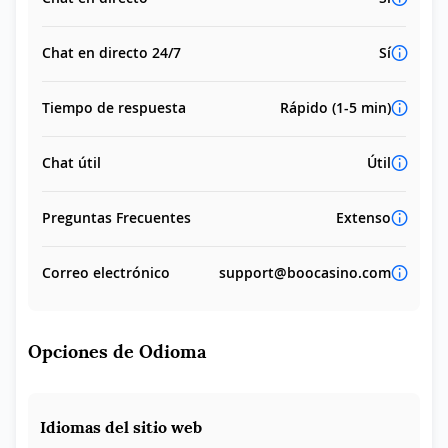
Chat en directo 24/7
Sí
Tiempo de respuesta
Rápido (1-5 min)
Chat útil
Útil
Preguntas Frecuentes
Extenso
Correo electrónico
support@boocasino.com
Opciones de Odioma
Idiomas del sitio web