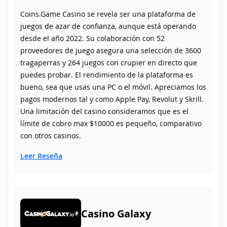
Coins.Game Casino se revela ser una plataforma de
juegos de azar de confianza, aunque está operando
desde el año 2022. Su colaboración con 52
proveedores de juego asegura una selección de 3600
tragaperras y 264 juegos con crupier en directo que
puedes probar. El rendimiento de la plataforma es
bueno, sea que usas una PC o el móvil. Apreciamos los
pagos modernos tal y como Apple Pay, Revolut y Skrill.
Una limitación del casino consideramos que es el
límite de cobro max $10000 es pequeño, comparativo
con otros casinos.
Leer Reseña
Casino Galaxy