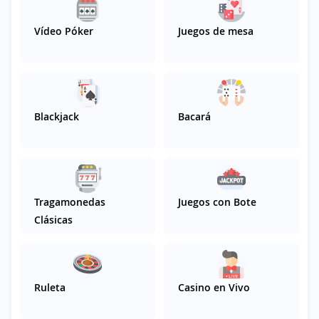
Vídeo Póker
Juegos de mesa
Blackjack
Bacará
Tragamonedas
Juegos con Bote
Clásicas
Ruleta
Casino en Vivo