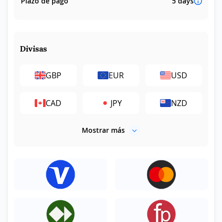
Plazo de pago
5 days
Divisas
GBP
EUR
USD
CAD
JPY
NZD
Mostrar más