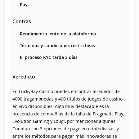
Pay
Contras
Rendimiento lento de la plataforma
Términos y condiciones restrictivas
El proceso KYC tarda 3 días
Veredicto
En LuckyBay Casino puedes encontrar alrededor de
4000 tragamonedas y 400 títulos de juegos de casino
en vivo disponibles. Algo muy destacable es la
presencia de compañías de la talla de Pragmatic Play,
Evolution Gaming y Ezugi, por mencionar algunas.
Cuentan con 5 opciones de pago en criptodivisas, y
entre los métodos para pagar más innovadoras se