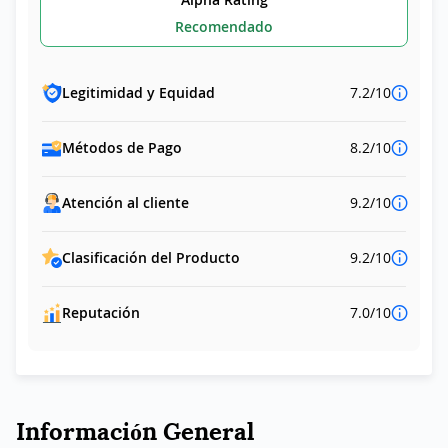
Recomendado
Legitimidad y Equidad
7.2/10
Métodos de Pago
8.2/10
Atención al cliente
9.2/10
Clasificación del Producto
9.2/10
Reputación
7.0/10
Información General