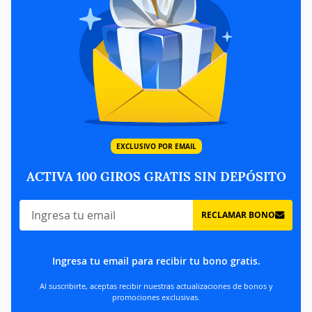
EXCLUSIVO POR EMAIL
ACTIVA 100 GIROS GRATIS SIN DEPÓSITO
RECLAMAR BONO
Ingresa tu email para recibir tu bono gratis.
Al suscribirte, aceptas recibir nuestras actualizaciones de bonos y
promociones exclusivas.