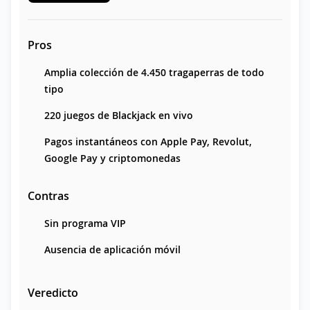
Pros
Amplia colección de 4.450 tragaperras de todo
tipo
220 juegos de Blackjack en vivo
Pagos instantáneos con Apple Pay, Revolut,
Google Pay y criptomonedas
Contras
Sin programa VIP
Ausencia de aplicación móvil
Veredicto