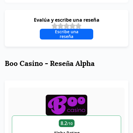
Evalúa y escribe una reseña
Escribe una
reseña
Boo Casino - Reseña Alpha
8.2
/10
Alpha Rating