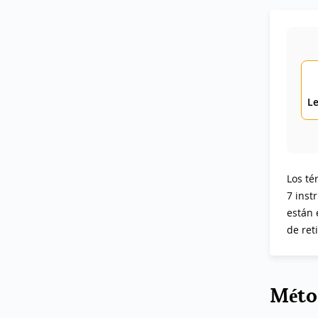
Le
Los té
7 inst
están 
de ret
Méto