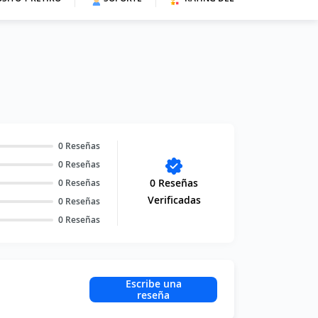
0
Reseñas
0
Reseñas
0 Reseñas
0
Reseñas
Verificadas
0
Reseñas
0
Reseñas
Escribe una
reseña