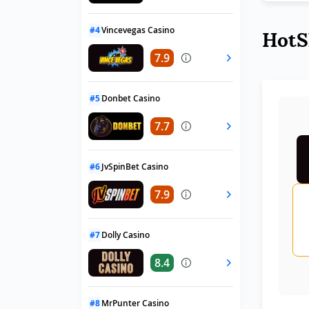
#4
Vincevegas Casino
HotS
7.9
#5
Donbet Casino
7.7
#6
JvSpinBet Casino
7.9
#7
Dolly Casino
8.4
#8
MrPunter Casino