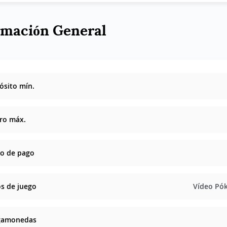
rmación General
ósito mín.
ro máx.
zo de pago
os de juego
Vídeo Pók
gamonedas