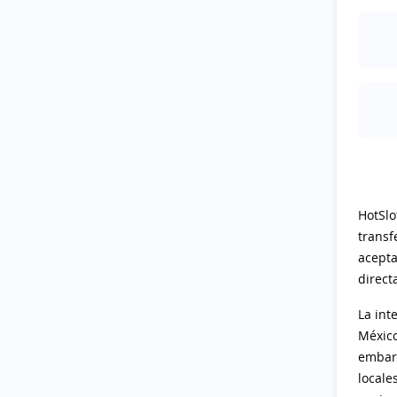
HotSlo
transf
acepta
direct
La int
México
embarg
locale