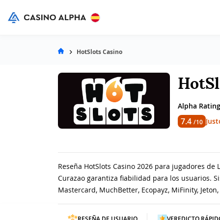
HotSlots Casino
HotSl
Alpha Ratin
7.4
Just
/10
Reseña HotSlots Casino 2026 para jugadores de L
Curazao garantiza fiabilidad para los usuarios. 
Mastercard, MuchBetter, Ecopayz, MiFinity, Jeton,
BONOS
RESEÑA DE USUARIO
VEREDICTO RÁPID