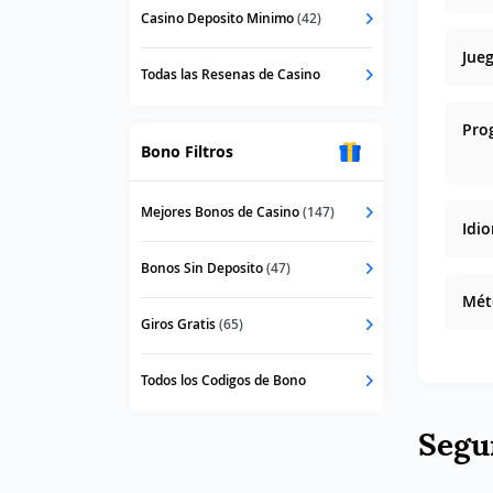
Casino Deposito Minimo
(42)
Jue
Todas las Resenas de Casino
Pro
Bono Filtros
Mejores Bonos de Casino
(147)
Idio
Bonos Sin Deposito
(47)
Mét
Giros Gratis
(65)
Todos los Codigos de Bono
Segu