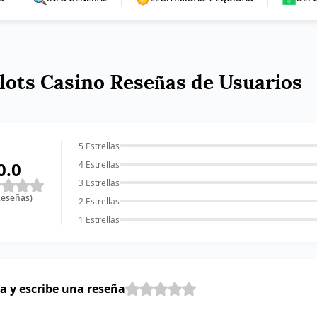
lots Casino Reseñas de Usuarios
5 Estrellas
0.0
4 Estrellas
3 Estrellas
eseñas
)
2 Estrellas
1 Estrellas
a y escribe una reseña