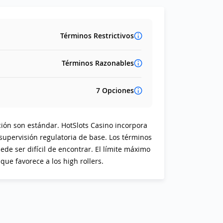
Términos Restrictivos
Términos Razonables
7 Opciones
ación son estándar. HotSlots Casino incorpora
supervisión regulatoria de base. Los términos
ede ser difícil de encontrar. El límite máximo
ue favorece a los high rollers.