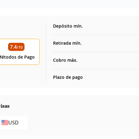
Depósito mín.
Retirada mín.
7.4
/10
étodos de Pago
Cobro máx.
Plazo de pago
isas
USD