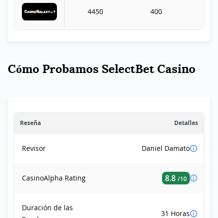
4450
400
20
Cómo Probamos SelectBet Casino
Reseña
Detalles
Revisor
Daniel Damato
8.8
CasinoAlpha Rating
/10
Duración de las
31 Horas