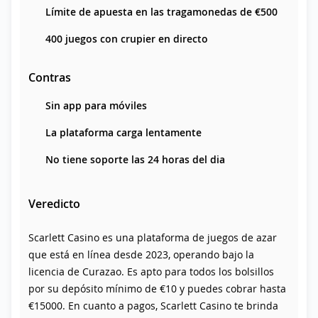
Límite de apuesta en las tragamonedas de €500
400 juegos con crupier en directo
Contras
Sin app para móviles
La plataforma carga lentamente
No tiene soporte las 24 horas del dia
Veredicto
Scarlett Casino es una plataforma de juegos de azar
que está en línea desde 2023, operando bajo la
licencia de Curazao. Es apto para todos los bolsillos
por su depósito mínimo de €10 y puedes cobrar hasta
€15000. En cuanto a pagos, Scarlett Casino te brinda