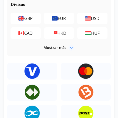
Divisas
GBP
EUR
USD
CAD
HKD
HUF
Mostrar más