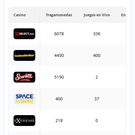
Casino
Tragamonedas
Juegos en Vivo
En líne
6078
336
20
4450
400
20
5190
2
20
400
37
20
218
0
20