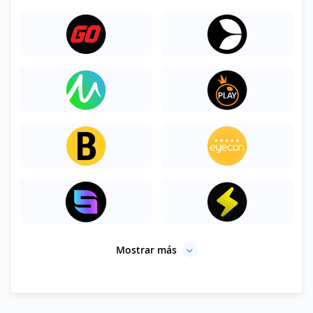
Mostrar más