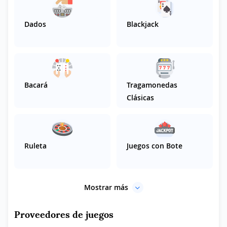
Dados
Blackjack
Bacará
Tragamonedas
Clásicas
Ruleta
Juegos con Bote
Mostrar más
Proveedores de juegos