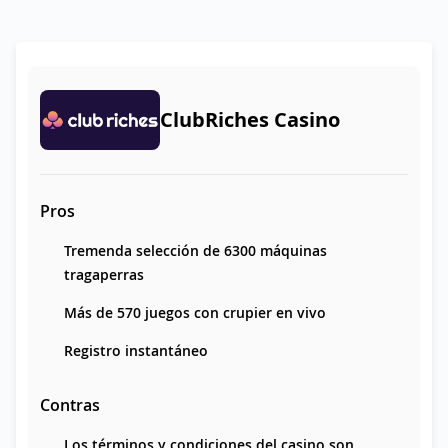
ClubRiches Casino
Pros
Tremenda selección de 6300 máquinas
tragaperras
Más de 570 juegos con crupier en vivo
Registro instantáneo
Contras
Los términos y condiciones del casino son