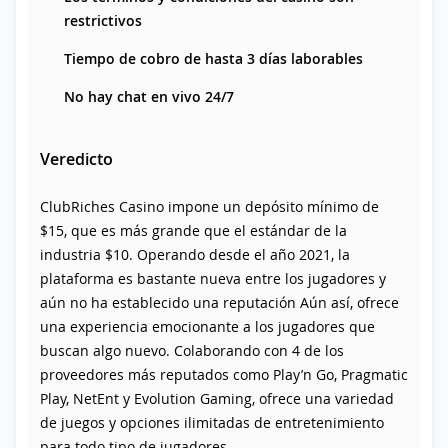
restrictivos
Tiempo de cobro de hasta 3 días laborables
No hay chat en vivo 24/7
Veredicto
ClubRiches Casino impone un depósito mínimo de
$15, que es más grande que el estándar de la
industria $10. Operando desde el año 2021, la
plataforma es bastante nueva entre los jugadores y
aún no ha establecido una reputación Aún así, ofrece
una experiencia emocionante a los jugadores que
buscan algo nuevo. Colaborando con 4 de los
proveedores más reputados como Play’n Go, Pragmatic
Play, NetEnt y Evolution Gaming, ofrece una variedad
de juegos y opciones ilimitadas de entretenimiento
para todo tipo de jugadores.