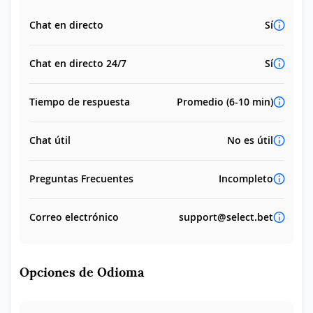
Chat en directo
Sí
Chat en directo 24/7
Sí
Tiempo de respuesta
Promedio (6-10 min)
Chat útil
No es útil
Preguntas Frecuentes
Incompleto
Correo electrónico
support@select.bet
Opciones de Odioma