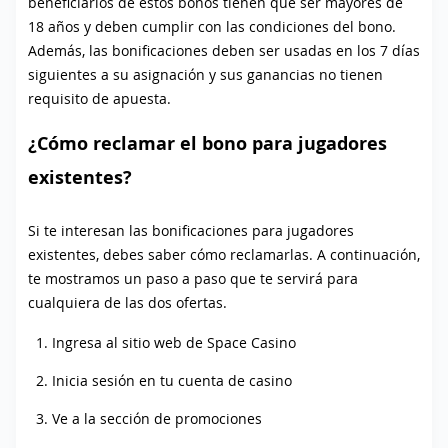
beneficiarios de estos bonos tienen que ser mayores de
18 años y deben cumplir con las condiciones del bono.
Además, las bonificaciones deben ser usadas en los 7 días
siguientes a su asignación y sus ganancias no tienen
requisito de apuesta.
¿Cómo reclamar el bono para jugadores
existentes?
Si te interesan las bonificaciones para jugadores
existentes, debes saber cómo reclamarlas. A continuación,
te mostramos un paso a paso que te servirá para
cualquiera de las dos ofertas.
Ingresa al sitio web de Space Casino
Inicia sesión en tu cuenta de casino
Ve a la sección de promociones