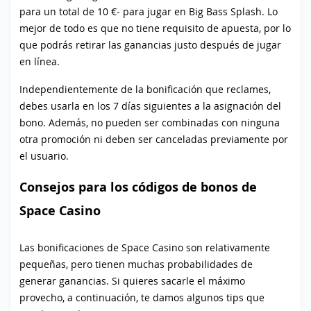
para un total de 10 €- para jugar en Big Bass Splash. Lo
mejor de todo es que no tiene requisito de apuesta, por lo
que podrás retirar las ganancias justo después de jugar
en línea.
Independientemente de la bonificación que reclames,
debes usarla en los 7 días siguientes a la asignación del
bono. Además, no pueden ser combinadas con ninguna
otra promoción ni deben ser canceladas previamente por
el usuario.
Consejos para los códigos de bonos de
Space Casino
Las bonificaciones de Space Casino son relativamente
pequeñas, pero tienen muchas probabilidades de
generar ganancias. Si quieres sacarle el máximo
provecho, a continuación, te damos algunos tips que