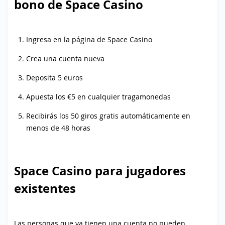
bono de Space Casino
Ingresa en la página de Space Casino
Crea una cuenta nueva
Deposita 5 euros
Apuesta los €5 en cualquier tragamonedas
Recibirás los 50 giros gratis automáticamente en
menos de 48 horas
Space Casino para jugadores
existentes
Las personas que ya tienen una cuenta no pueden