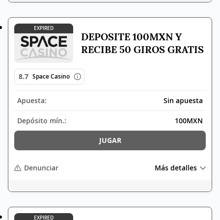
EXPIRED
DEPOSITE 100MXN Y
RECIBE 50 GIROS GRATIS
8.7
Space Casino
Apuesta:
Sin apuesta
Depósito mín.:
100MXN
JUGAR
Denunciar
Más detalles
EXPIRED