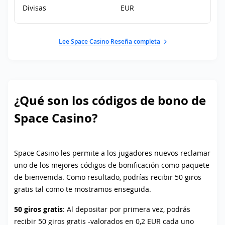
Divisas
EUR
Lee Space Casino Reseña completa
¿Qué son los códigos de bono de
Space Casino?
Space Casino les permite a los jugadores nuevos reclamar
uno de los mejores códigos de bonificación como paquete
de bienvenida. Como resultado, podrías recibir 50 giros
gratis tal como te mostramos enseguida.
50 giros gratis
: Al depositar por primera vez, podrás
recibir 50 giros gratis -valorados en 0,2 EUR cada uno