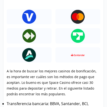
A la hora de buscar los mejores casinos de bonificación,
es importante ver cuáles son los métodos de pago que
aceptan. Lo bueno es que Space Casino ofrece casi 30
medios para depositar y retirar. En el siguiente listado
podrás encontrar los más populares.
Transferencia bancaria: BBVA, Santander, BCI,