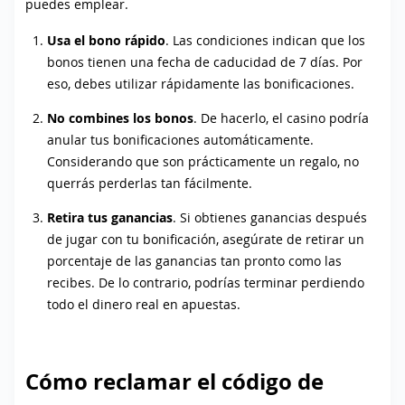
puedes emplear.
Usa el bono rápido
. Las condiciones indican que los
bonos tienen una fecha de caducidad de 7 días. Por
eso, debes utilizar rápidamente las bonificaciones.
No combines los bonos
. De hacerlo, el casino podría
anular tus bonificaciones automáticamente.
Considerando que son prácticamente un regalo, no
querrás perderlas tan fácilmente.
Retira tus ganancias
. Si obtienes ganancias después
de jugar con tu bonificación, asegúrate de retirar un
porcentaje de las ganancias tan pronto como las
recibes. De lo contrario, podrías terminar perdiendo
todo el dinero real en apuestas.
Cómo reclamar el código de