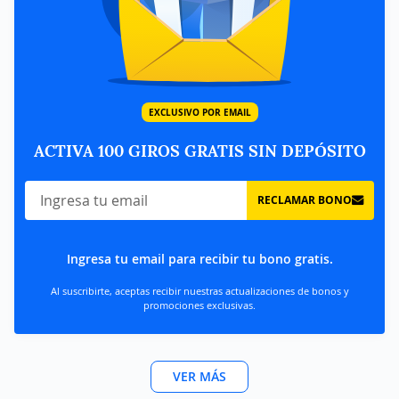
EXCLUSIVO POR EMAIL
ACTIVA 100 GIROS GRATIS SIN DEPÓSITO
RECLAMAR BONO
Ingresa tu email para recibir tu bono gratis.
Al suscribirte, aceptas recibir nuestras actualizaciones de bonos y
promociones exclusivas.
VER MÁS