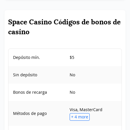
Space Casino Códigos de bonos de
casino
Depósito mín.
$5
Sin depósito
No
Bonos de recarga
No
Visa, MasterCard
Métodos de pago
+ 4 more