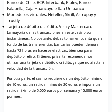
Banco de Chile, BCP, Interbank, Ripley, Banco
Falabella, Caja Huancayo e Itau Unibanco
Monederos virtuales: Neteller, Skrill, Astropay y
Trustly
Tarjeta de débito o crédito: Visa y Mastercard
La mayoría de las transacciones en este casino son
instantáneas. No obstante, debes tomar en cuenta que el
fondo de las transferencias bancarias pueden demorar
hasta 72 horas en hacerse efectivas, bien sea para
depósito o retiro. Si tienes prisa, te recomendamos
utilizar una tarjeta de débito o crédito, ya que no afecta la
velocidad de la transacción.
Por otra parte, el casino requiere de un depósito mínimo
de 10 euros, un retiro mínimo de 20 euros e impone un
retiro máximo de 5.000 euros por semana y 15.000 euros
por mes.