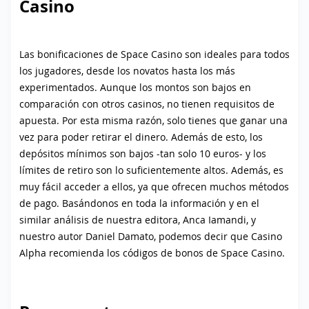
Casino
Las bonificaciones de Space Casino son ideales para todos
los jugadores, desde los novatos hasta los más
experimentados. Aunque los montos son bajos en
comparación con otros casinos, no tienen requisitos de
apuesta. Por esta misma razón, solo tienes que ganar una
vez para poder retirar el dinero. Además de esto, los
depósitos mínimos son bajos -tan solo 10 euros- y los
límites de retiro son lo suficientemente altos. Además, es
muy fácil acceder a ellos, ya que ofrecen muchos métodos
de pago. Basándonos en toda la información y en el
similar análisis de nuestra editora, Anca Iamandi, y
nuestro autor Daniel Damato, podemos decir que Casino
Alpha recomienda los códigos de bonos de Space Casino.