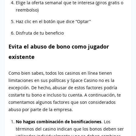
Elige la oferta semanal que te interesa (giros gratis o
reembolso)
Haz clic en el botón que dice “Optar”
Disfruta de tu beneficio
Evita el abuso de bono como jugador
existente
Como bien sabes, todos los casinos en línea tienen
limitaciones en sus políticas y Space Casino no es la
excepción. De hecho, abusar de estos factores podría
costarte tu bono e incluso tu cuenta. A continuación, te
comentamos algunos factores que son considerados
abuso por parte de la empresa.
No hagas combinación de bonificaciones
. Los
términos del casino indican que los bonos deben ser