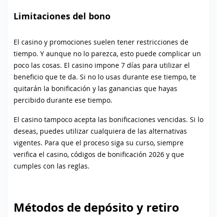
Limitaciones del bono
El casino y promociones suelen tener restricciones de
tiempo. Y aunque no lo parezca, esto puede complicar un
poco las cosas. El casino impone 7 días para utilizar el
beneficio que te da. Si no lo usas durante ese tiempo, te
quitarán la bonificación y las ganancias que hayas
percibido durante ese tiempo.
El casino tampoco acepta las bonificaciones vencidas. Si lo
deseas, puedes utilizar cualquiera de las alternativas
vigentes. Para que el proceso siga su curso, siempre
verifica el casino, códigos de bonificación 2026 y que
cumples con las reglas.
Métodos de depósito y retiro