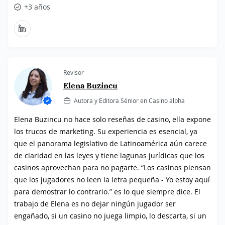
+3 años
Revisor
Elena Buzincu
Autora y Editora Sénior en Casino alpha
Elena Buzincu no hace solo reseñas de casino, ella expone
los trucos de marketing. Su experiencia es esencial, ya
que el panorama legislativo de Latinoamérica aún carece
de claridad en las leyes y tiene lagunas jurídicas que los
casinos aprovechan para no pagarte. “Los casinos piensan
que los jugadores no leen la letra pequeña - Yo estoy aquí
para demostrar lo contrario.” es lo que siempre dice. El
trabajo de Elena es no dejar ningún jugador ser
engañado, si un casino no juega limpio, lo descarta, si un