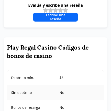
Evalúa y escribe una reseña
Escribe una
reseña
Play Regal Casino Códigos de
bonos de casino
Depósito mín.
$3
Sin depósito
No
Bonos de recarga
No