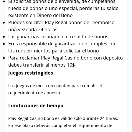
Si solicitas bonos de bienvenida, de cumpleaños,
rueda de bonos o uno especial, perderás tu saldo
existente en Dinero del Bono
Puedes solicitar Play Regal bonos de reembolso
una vez cada 24 horas
Las ganancias se añaden a tu saldo de bonos
Eres responsable de garantizar que cumples con
los requerimientos para solicitar el bono
Para reclamar Play Regal Casino bono con depósito
debes transferir al menos 10$
Juegos restringidos
Los juegos de mesa no cuentan para cumplir el
requerimiento de apuesta
Limitaciones de tiempo
Play Regal Casino bono es válido sólo durante 24 horas.
En ese plazo deberás completar el requerimiento de