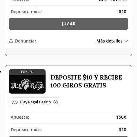
Depósito mín.:
$10
JUGAR
Denunciar
Más detalles
EXPIRED
DEPOSITE $10 Y RECIBE
100 GIROS GRATIS
7.9
Play Regal Casino
Apuesta:
150X
Depósito mín.:
$10