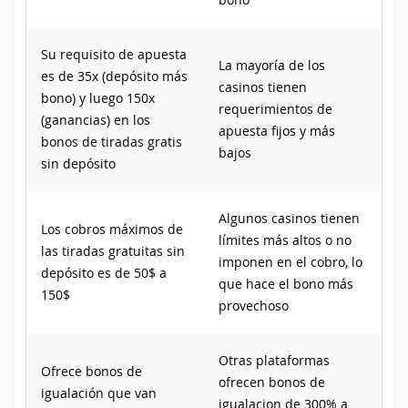
Su requisito de apuesta
La mayoría de los
es de 35x (depósito más
casinos tienen
bono) y luego 150x
requerimientos de
(ganancias) en los
apuesta fijos y más
bonos de tiradas gratis
bajos
sin depósito
Algunos casinos tienen
Los cobros máximos de
límites más altos o no
las tiradas gratuitas sin
imponen en el cobro, lo
depósito es de 50$ a
que hace el bono más
150$
provechoso
Otras plataformas
Ofrece bonos de
ofrecen bonos de
igualación que van
igualacion de 300% a