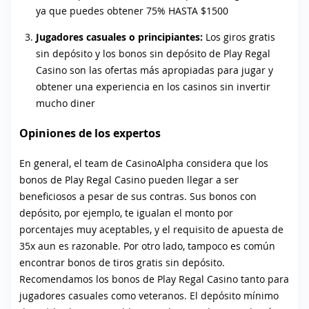
ya que puedes obtener 75% HASTA $1500
Jugadores casuales o principiantes:
Los giros gratis
sin depósito y los bonos sin depósito de Play Regal
Casino son las ofertas más apropiadas para jugar y
obtener una experiencia en los casinos sin invertir
mucho diner
Opiniones de los expertos
En general, el team de CasinoAlpha considera que los
bonos de Play Regal Casino pueden llegar a ser
beneficiosos a pesar de sus contras. Sus bonos con
depósito, por ejemplo, te igualan el monto por
porcentajes muy aceptables, y el requisito de apuesta de
35x aun es razonable. Por otro lado, tampoco es común
encontrar bonos de tiros gratis sin depósito.
Recomendamos los bonos de Play Regal Casino tanto para
jugadores casuales como veteranos. El depósito mínimo