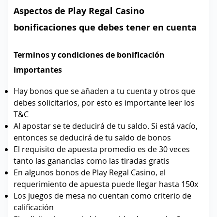
Aspectos de Play Regal Casino
bonificaciones que debes tener en cuenta
Terminos y condiciones de bonificación
importantes
Hay bonos que se añaden a tu cuenta y otros que
debes solicitarlos, por esto es importante leer los
T&C
Al apostar se te deducirá de tu saldo. Si está vacío,
entonces se deducirá de tu saldo de bonos
El requisito de apuesta promedio es de 30 veces
tanto las ganancias como las tiradas gratis
En algunos bonos de Play Regal Casino, el
requerimiento de apuesta puede llegar hasta 150x
Los juegos de mesa no cuentan como criterio de
calificación