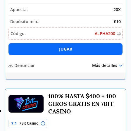
Apuesta:
20X
Depósito mín.:
€10
Código:
ALPHA200
JUGAR
Denunciar
Más detalles
100% HASTA $400 + 100
GIROS GRATIS EN 7BIT
CASINO
7.1
7Bit Casino