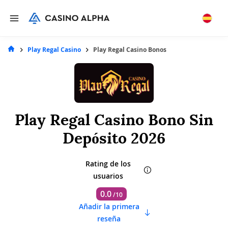
Play Regal Casino
Play Regal Casino Bonos
Play Regal Casino Bono Sin
Depósito 2026
Rating de los
usuarios
0.0
/10
Añadir la primera
reseña