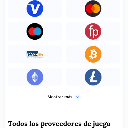
Mostrar más
Todos los proveedores de juego