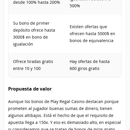
desde 100% hasta 200%
500%
Su bono de primer
Existen ofertas que
depósito ofrece hasta
ofrecen hasta 5000$ en
3000$ en bono de
bonos de equivalencia
igualación
Ofrece tiradas gratis
Hay ofertas de hasta
entre 10 y 100
600 giros gratis
Propuesta de valor
Aunque los bonos de Play Regal Casino destacan porque
prometen al jugador buenas sumas de dinero, tienen
algunos altibajos. Está el hecho de que el requisito de
apuesta llega a 150x. Y eso es demasiado alto, en especial
si consideramos que se tratan de bonos de giros gratis