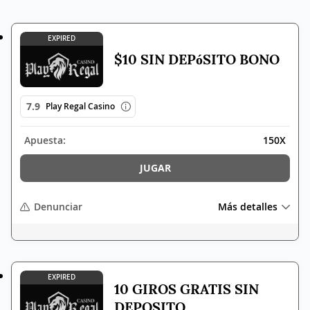
EXPIRED
$10 SIN DEPóSITO BONO
7.9
Play Regal Casino
Apuesta:
150X
JUGAR
Denunciar
Más detalles
EXPIRED
10 GIROS GRATIS SIN
DEPOSITO