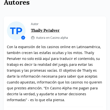
Autores
Autor
Thaily Peñalver
Autora en Casino alpha
Con la expansión de los casinos online en Latinoamérica,
también crecen las estafas ocultas y los mitos. Thaily
Penalver no solo está aquí para traducir el contenido, su
trabajo es decir la realidad del juego, para evitar las
trampas y las promesas vacías. El objetivo de Thaily es
darte la información necesaria para saber que aceptas
cuando apuestas, información que los casinos no quieren
que prestes atención. “En Casino Alpha me pagan para
decirte la verdad, y ayudarte a tomar decisiones
informadas” - es lo que ella piensa.