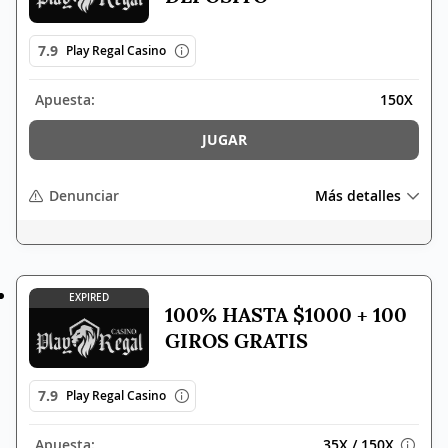
7.9
Play Regal Casino
Apuesta:
150X
JUGAR
Denunciar
Más detalles
EXPIRED
100% HASTA $1000 + 100
GIROS GRATIS
7.9
Play Regal Casino
Apuesta:
35X / 150X