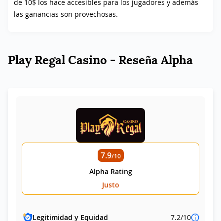
de 10$ los hace accesibles para los jugadores y además
las ganancias son provechosas.
Play Regal Casino - Reseña Alpha
7.9
/10
Alpha Rating
Justo
Legitimidad y Equidad
7.2/10