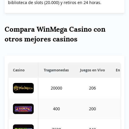
biblioteca de slots (20.000) y retiros en 24 horas.
Compara WinMega Casino con
otros mejores casinos
Casino
Tragamonedas
Juegos en Vivo
En líne
20000
206
20
400
200
20