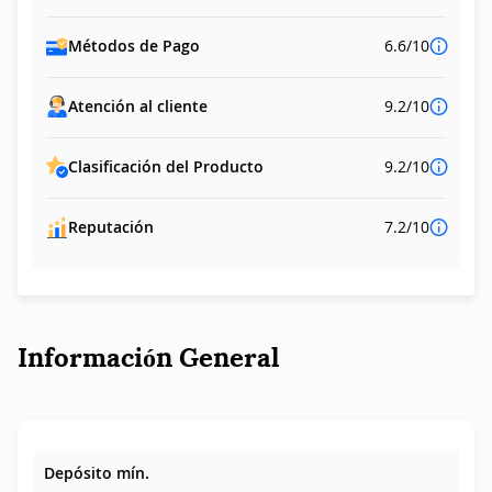
Métodos de Pago
6.6/10
Atención al cliente
9.2/10
Clasificación del Producto
9.2/10
Reputación
7.2/10
Información General
Depósito mín.