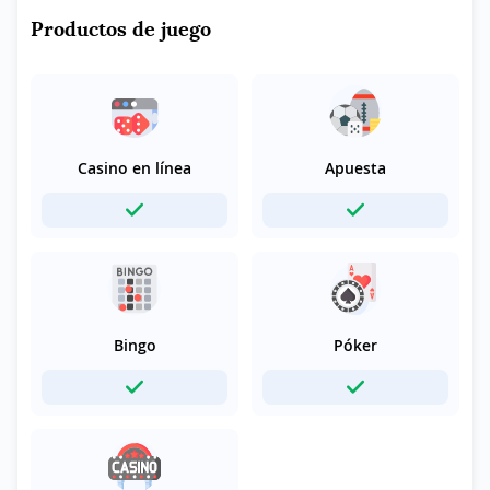
Productos de juego
Casino en línea
Apuesta
Bingo
Póker