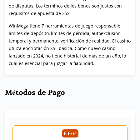
de disputas. Los términos de los bonos son justos con
requisitos de apuesta de 35x.
WinMega tiene 7 herramientas de juego responsable:
límites de depósito, límites de pérdida, autoexclusión
temporal y permanente, verificación de realidad. El casino
utiliza encriptación SSL básica. Como nuevo casino
lanzado en 2024, no tiene historial de más de un año, lo
cual es esencial para juzgar la fiabilidad.
Métodos de Pago
6.6
/10