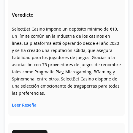
Veredicto
SelectBet Casino impone un depósito mínimo de €10,
un límite común en la industria de los casinos en
línea. La plataforma está operando desde el año 2020
y se ha creado una reputación sólida, que asegura
fiabilidad para los jugadores de juegos. Gracias a la
asociación con 75 proveedores de juegos de renombre
tales como Pragmatic Play, Microgaming, BGaming y
Spinomenal entre otros, SelectBet Casino dispone de
una selección emocionante de tragaperras para todas
las preferencias.
Leer Reseña