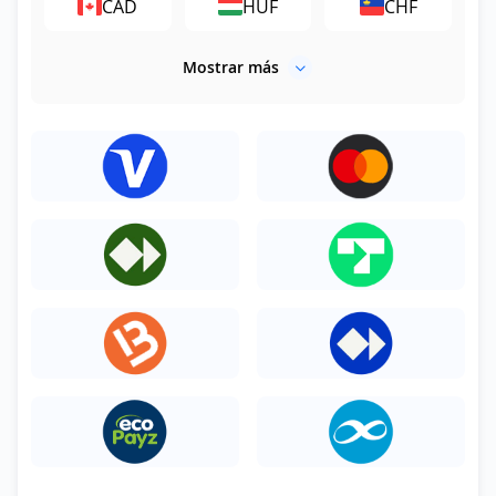
CAD
HUF
CHF
Mostrar más