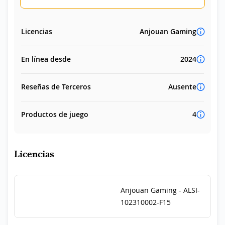
Licencias
Anjouan Gaming
En línea desde
2024
Reseñas de Terceros
Ausente
Productos de juego
4
Licencias
Anjouan Gaming - ALSI-
102310002-F15