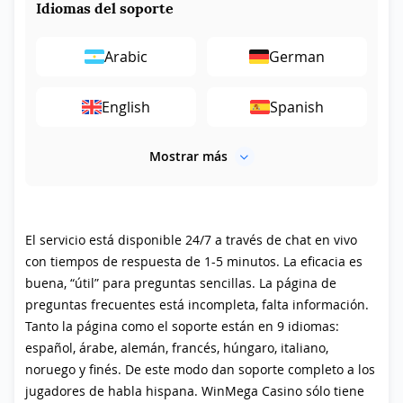
Idiomas del soporte
Arabic
German
English
Spanish
Mostrar más
El servicio está disponible 24/7 a través de chat en vivo
con tiempos de respuesta de 1-5 minutos. La eficacia es
buena, “útil” para preguntas sencillas. La página de
preguntas frecuentes está incompleta, falta información.
Tanto la página como el soporte están en 9 idiomas:
español, árabe, alemán, francés, húngaro, italiano,
noruego y finés. De este modo dan soporte completo a los
jugadores de habla hispana. WinMega Casino sólo tiene