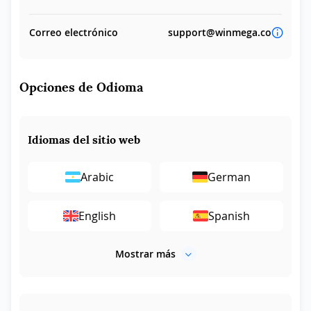
Correo electrónico
support@winmega.co
Opciones de Odioma
Idiomas del sitio web
Arabic
German
English
Spanish
Mostrar más