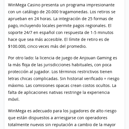
WinMega Casino presenta un programa impresionante
con un catálogo de 20.000 tragamonedas. Los retiros se
aprueban en 24 horas. La integración de 25 formas de
pago, incluyendo locales permite pagos regionales. El
soporte 24/7 en español con respuesta de 1-5 minutos
hace que sea más accesible. El límite de retiro es de
$100.000, cinco veces más del promedio.
Por otro lado: la licencia de juego de Anjouan Gaming es
la más floja de las jurisdicciones habituales, con poca
protección al jugador. Los términos restrictivos tienen
letras chicas complicadas. Sin historial verificado = riesgo
máximo. Las comisiones opacas crean costos ocultos. La
falta de aplicaciones nativas restringe la experiencia
móvil.
WinMega es adecuado para los jugadores de alto riesgo
que están dispuestos a arriesgarse con operadores
totalmente nuevos sin reputación a cambio de la mayor