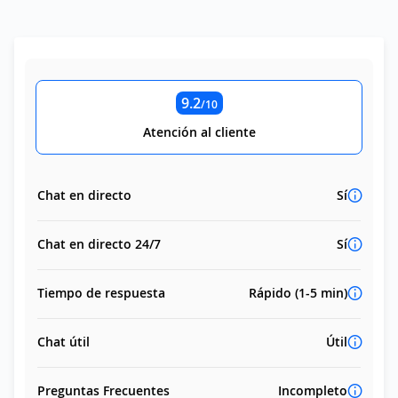
9.2
/10
Atención al cliente
Chat en directo
Sí
Chat en directo 24/7
Sí
Tiempo de respuesta
Rápido (1-5 min)
Chat útil
Útil
Preguntas Frecuentes
Incompleto