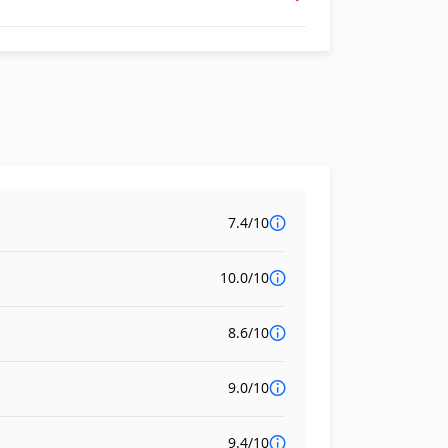
7.4/10
10.0/10
8.6/10
9.0/10
9.4/10