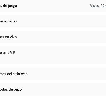
os de juego
Vídeo Pók
gamonedas
gos en vivo
grama VIP
mas del sitio web
odos de pago