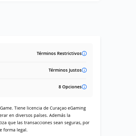
Términos Restrictivos
Términos Justos
8 Opciones
n.Game. Tiene licencia de Curaçao eGaming
perar en diversos países. Además la
tiza que las transacciones sean seguras, por
 forma legal.