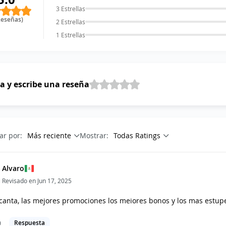
3 Estrellas
eseñas
)
2 Estrellas
1 Estrellas
a y escribe una reseña
r por:
Más reciente
Mostrar:
Todas Ratings
Alvaro
Revisado en Jun 17, 2025
anta, las mejores promociones los meiores bonos y los mas estu
Respuesta
0