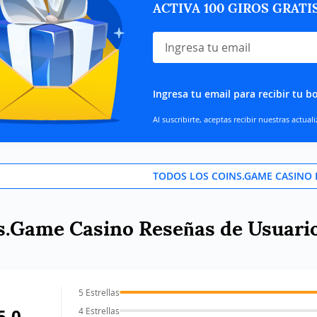
ACTIVA 100 GIROS GRATI
Ingresa tu email para recibir tu b
Al suscribirte, aceptas recibir nuestras actu
TODOS LOS COINS.GAME CASINO
s.Game Casino Reseñas de Usuari
5 Estrellas
5.0
4 Estrellas