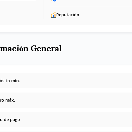
Reputación
rmación General
ósito mín.
ro máx.
zo de pago