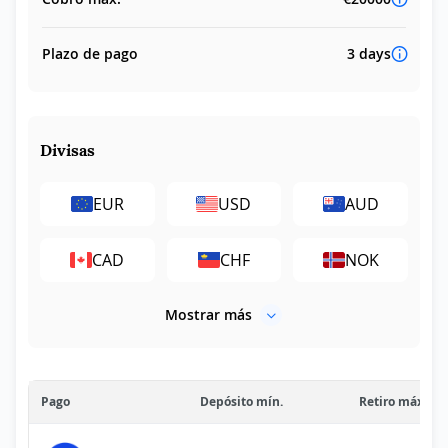
Plazo de pago
3 days
Divisas
EUR
USD
AUD
CAD
CHF
NOK
Mostrar más
Pago
Depósito mín.
Retiro máx.