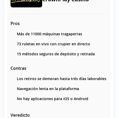
Pros
Más de 11000 máquinas tragaperras
73 ruletas en vivo con crupier en directo
15 métodos seguros de depósito y retirada
Contras
Los retiros se demoran hasta trés días laborables
Navegación lenta en la plataforma
No hay aplicaciones para iOS o Android
Veredicto