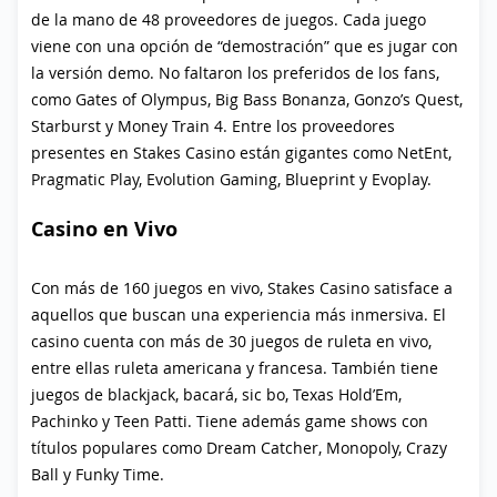
de la mano de 48 proveedores de juegos. Cada juego
viene con una opción de “demostración” que es jugar con
la versión demo. No faltaron los preferidos de los fans,
como Gates of Olympus, Big Bass Bonanza, Gonzo’s Quest,
Starburst y Money Train 4. Entre los proveedores
presentes en Stakes Casino están gigantes como NetEnt,
Pragmatic Play, Evolution Gaming, Blueprint y Evoplay.
Casino en Vivo
Con más de 160 juegos en vivo, Stakes Casino satisface a
aquellos que buscan una experiencia más inmersiva. El
casino cuenta con más de 30 juegos de ruleta en vivo,
entre ellas ruleta americana y francesa. También tiene
juegos de blackjack, bacará, sic bo, Texas Hold’Em,
Pachinko y Teen Patti. Tiene además game shows con
títulos populares como Dream Catcher, Monopoly, Crazy
Ball y Funky Time.