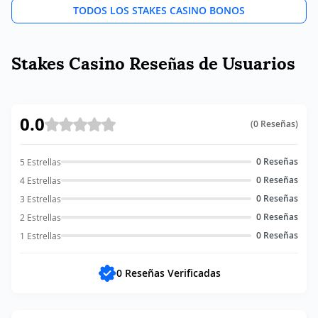
TODOS LOS STAKES CASINO BONOS
Stakes Casino Reseñas de Usuarios
0.0
(
0
Reseñas
)
0
Reseñas
5 Estrellas
0
Reseñas
4 Estrellas
0
Reseñas
3 Estrellas
0
Reseñas
2 Estrellas
0
Reseñas
1 Estrellas
0 Reseñas Verificadas