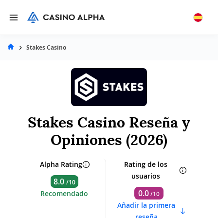
Stakes Casino
Stakes Casino Reseña y
Opiniones (2026)
Alpha Rating
Rating de los
usuarios
8.0
/10
0.0
Recomendado
/10
Añadir la primera
reseña