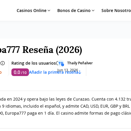
Casinos Online
Bonos de Casino
Sobre Nosotro
a777 Reseña (2026)
g
Rating de los usuarios
Thaily Peñalver
Jun 13, 2026
0.0
o
Añadir la primera reseña
/10
a en 2024 y opera bajo las leyes de Curazao. Cuenta con 4.132 tr
n 9 idiomas, incluido el español, y admite CAD, USD, EUR, GBP y B
00, Europa777 paga en 1 día. El casino admite formas de pago clásic