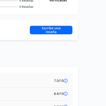
Verificadas
0
Reseñas
0
Reseñas
Escribe una
reseña
7.0/10
8.6/10