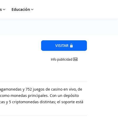
s
Educación
VISITAR
Info publicidad
agamonedas y 752 juegos de casino en vivo, de
RL como monedas principales. Con un depósito
as y 5 criptomonedas distintas; el soporte está