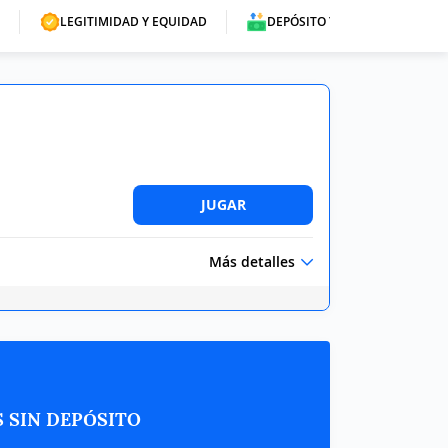
LEGITIMIDAD Y EQUIDAD
DEPÓSITO Y RETIRO
JUGAR
Más detalles
S SIN DEPÓSITO