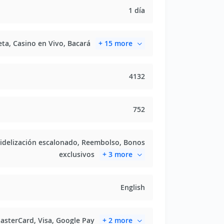
1 día
eta, Casino en Vivo, Bacará
+ 15 more
4132
752
Fidelización escalonado, Reembolso, Bonos
exclusivos
+ 3 more
English
asterCard, Visa, Google Pay
+ 2 more