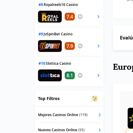
#8
Royalreels16 Casino
7.4
#9
JvSpinBet Casino
Evalú
7.9
#10
Slottica Casino
Euro
8.1
Top Filtros
Mejores Casinos Online
(119)
Nuevos Casinos Online
(55)