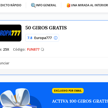
EDICTO RÁPIDO
INFO GENERAL
UNA MIRADA AL INTERIOR
50 GIROS GRATIS
7.8
Europa777
a:
25X
Código:
FUN877
unciar
EXCLUSIVO POR EMAIL
ACTIVA 100 GIROS GRATI