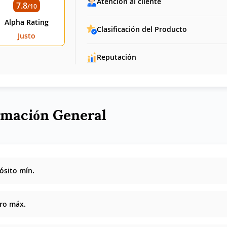
Atención al cliente
7.8
/10
Alpha Rating
Clasificación del Producto
Justo
Reputación
rmación General
ósito mín.
ro máx.