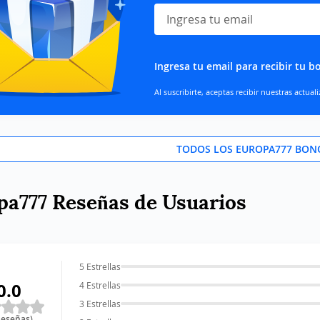
Ingresa tu email para recibir tu b
Al suscribirte, aceptas recibir nuestras actu
TODOS LOS EUROPA777 BON
pa777 Reseñas de Usuarios
5 Estrellas
0.0
4 Estrellas
3 Estrellas
eseñas
)