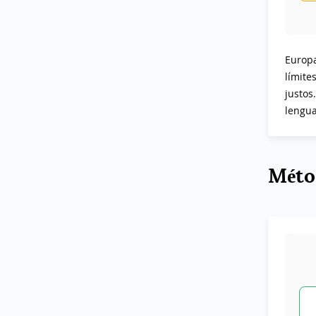
Europa
límite
justos
lengua
Méto